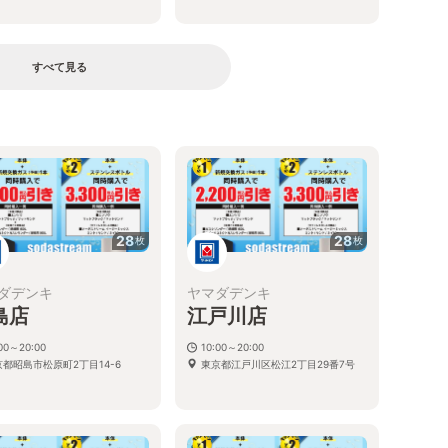
すべて見る
る
28
28
枚
枚
ダデンキ
ヤマダデンキ
島店
江戸川店
:00～20:00
10:00～20:00
京都昭島市松原町2丁目14-6
東京都江戸川区松江2丁目29番7号