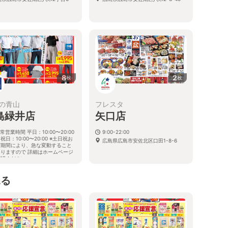
8
2
枚
枚
の青山
フレスタ
島緑井店
矢口店
常営業時間 平日：10:00〜20:00
9:00-22:00
祝日：10:00〜20:00 ※土日祝お
広島県広島市安佐北区口田1-8-6
び期間により、急な変動すること
ありますので 詳細はホームページ
確認ください
島県広島市安佐南区緑井六丁目18
2号
見る