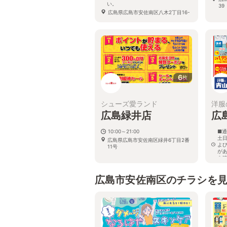
い。
39
広島県広島市安佐南区八木2丁目16-
10
6
枚
シューズ愛ランド
洋服
広島緑井店
広
10:00～21:00
■通
土日
広島県広島市安佐南区緑井6丁目2番
よ
11号
が
を
広
番1
広島市安佐南区のチラシを