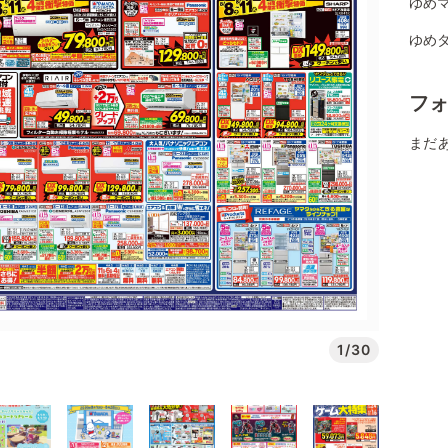
ゆめマ
ゆめタ
フ
まだ
1/30