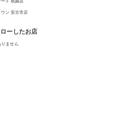
ート 祇園店
ウン 安古市店
ォローしたお店
ありません