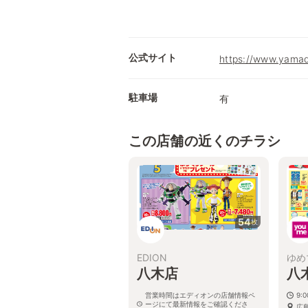
公式サイト
https://www.yamad
駐車場
有
この店舗の近くのチラシ
54
枚
EDION
ゆめ
八木店
八
営業時間はエディオンの店舗情報ペ
9:0
ージにて最新情報をご確認くださ
広