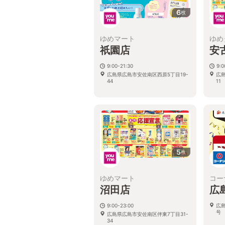
6
枚
ゆめマート
ゆめ
祇園店
安
9:00-21:30
9:0
広島県広島市安佐南区西原5丁目19-
広
44
11
5
枚
ゆめマート
コー
沼田店
広
9:00-23:00
広
号
広島県広島市安佐南区伴東7丁目31-
34