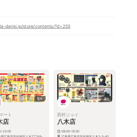
a-denki.jp/store/contents/?d=255
5
4
枚
枚
マート
西村ジョイ
木店
八木店
0-23:00
09:00-19:30
島県広島市安佐南区八木2丁目6-
広島県広島市安佐南区八木2-3-40