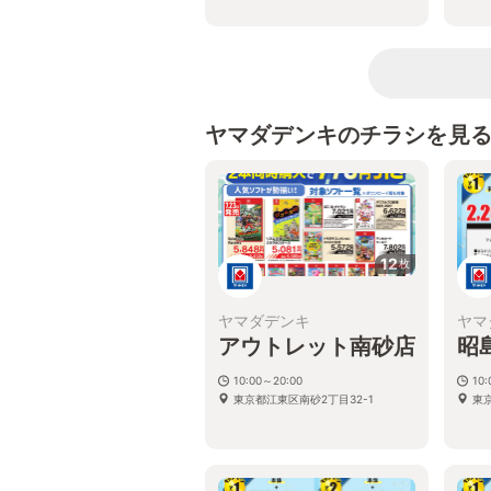
ヤマダデンキのチラシを見
12
枚
ヤマダデンキ
ヤマ
アウトレット南砂店
昭
10:00～20:00
10
東京都江東区南砂2丁目32-1
東