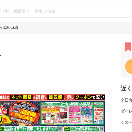
キ 広島八木店
シ
近
全日
ダイレ
ゆめマ