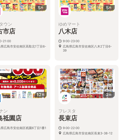
5
5
枚
枚
タウン
ゆめマート
古市店
八木店
0-21:00
9:00-23:00
島県広島市安佐南区高取北1丁目6-
広島県広島市安佐南区八木2丁目6-
39
12
2
枚
枚
ナン
フレスタ
島祗園店
長束店
島県広島市安佐南区祇園6丁目1番1
9:00-22:00
広島県広島市安佐南区長束3-38-12