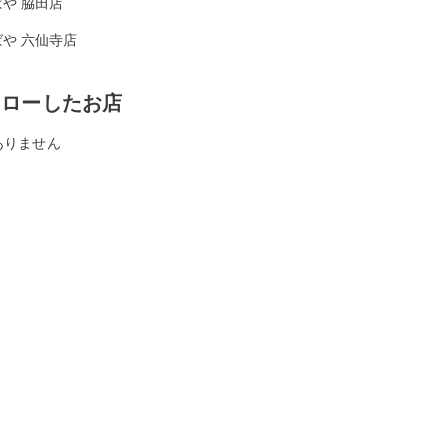
や 脇田店
や 六仙寺店
ォローしたお店
ありません