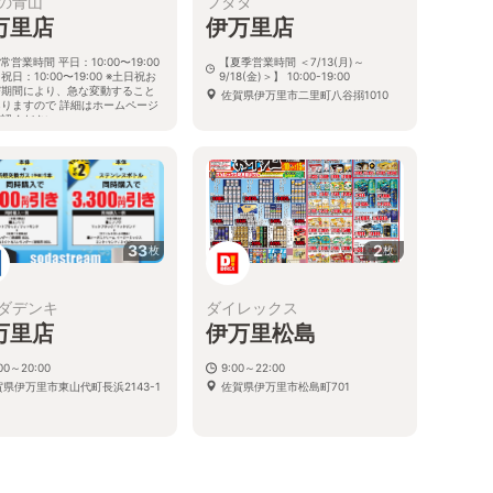
の青山
フタタ
万里店
伊万里店
常営業時間 平日：10:00〜19:00
【夏季営業時間 ＜7/13(月)～
祝日：10:00〜19:00 ※土日祝お
9/18(金)＞】 10:00-19:00
び期間により、急な変動すること
佐賀県伊万里市二里町八谷搦1010
ありますので 詳細はホームページ
確認ください
賀県伊万里市新天町465番地5
33
2
枚
枚
ダデンキ
ダイレックス
万里店
伊万里松島
:00～20:00
9:00～22:00
賀県伊万里市東山代町長浜2143-1
佐賀県伊万里市松島町701