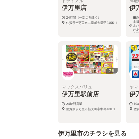
トライアル
洋服
伊万里店
伊
24時間（一部店舗除く）
■通
土日
佐賀県伊万里市二里町大里甲2455-1
よ
が
を
佐
2
枚
マックスバリュ
ヤマ
伊万里駅前店
伊
24時間営業
10
佐賀県伊万里市新天町字中島480-1
佐
伊万里市のチラシを見る