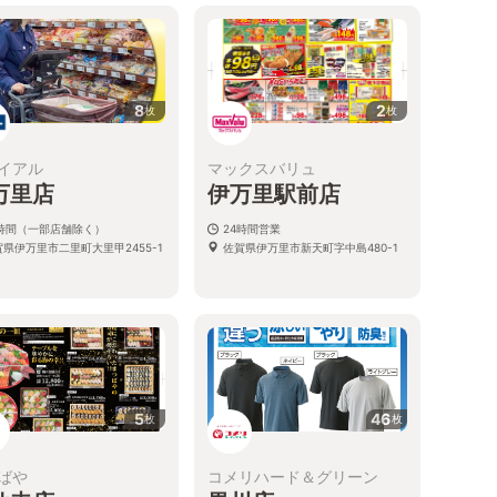
8
2
枚
枚
イアル
マックスバリュ
万里店
伊万里駅前店
4時間（一部店舗除く）
24時間営業
賀県伊万里市二里町大里甲2455-1
佐賀県伊万里市新天町字中島480-1
5
46
枚
枚
ばや
コメリハード＆グリーン