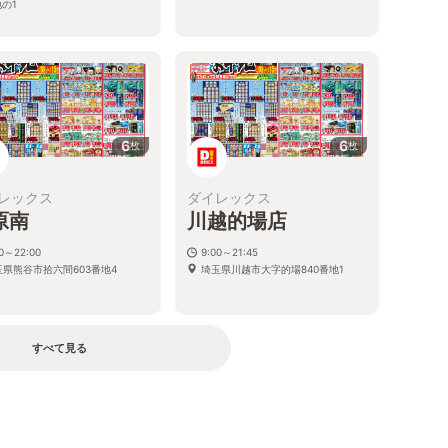
の1
6
6
枚
枚
レックス
ダイレックス
原南
川越的場店
00～22:00
9:00～21:45
玉県熊谷市拾六間603番地4
埼玉県川越市大字的場840番地1
すべて見る