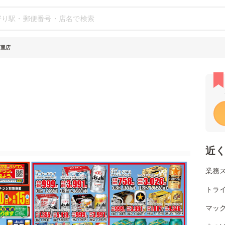
万里店
近
業務
トライ
マッ