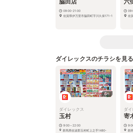
脇田店
六
09:00-21:00
09:
佐賀県伊万里市脇田町字川久保171-1
佐賀
ダイレックスのチラシを見
6
枚
ダイレックス
ダイ
玉村
寄
9:00～22:00
9:
群馬県佐波郡玉村町上之手1480-
群