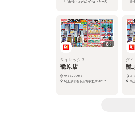
1（玉村ショッピングセンター内）
番地
6
枚
ダイレックス
ダイ
籠原店
籠
9:00～22:00
9:
埼玉県熊谷市新堀字北原962-2
埼