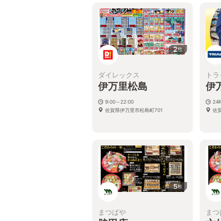
2
枚
ダイレックス
トラ
伊万里松島
伊
9:00～22:00
2
佐賀県伊万里市松島町701
佐
5
枚
まつばや
まつ