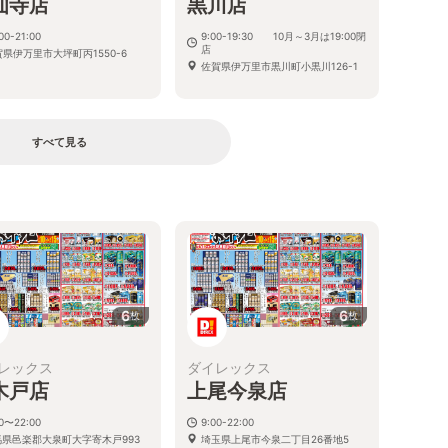
仙寺店
黒川店
00-21:00
9:00-19:30 10月～3月は19:00閉
店
県伊万里市大坪町丙1550-6
佐賀県伊万里市黒川町小黒川126-1
すべて見る
る
6
6
枚
枚
レックス
ダイレックス
木戸店
上尾今泉店
00〜22:00
9:00-22:00
馬県邑楽郡大泉町大字寄木戸993
埼玉県上尾市今泉二丁目26番地5