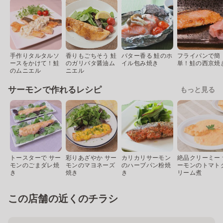
手作りタルタルソ
香りもごちそう 鮭
バター香る 鮭のホ
フライパンで簡
ースをかけて！鮭
のガリバタ醤油ム
イル包み焼き
単！鮭の西京焼
のムニエル
ニエル
サーモンで作れるレシピ
もっと見る
トースターで サー
彩りあざやか サー
カリカリサーモン
絶品クリーミー 
モンのごまダレ焼
モンのマヨネーズ
のハーブパン粉焼
ーモンのトマト
き
焼き
き
リーム煮
この店舗の近くのチラシ