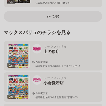
5
枚
佐賀県伊万里市大坪町丙1550-6
すべて見る
マックスバリュのチラシを見る
マックスバリュ
上の原店
24時間営業
2
枚
福岡県北九州市八幡西区上の原3丁目31-8
マックスバリュ
小倉愛宕店
24時間営業
2
枚
福岡県北九州市小倉北区愛宕1丁目5-65