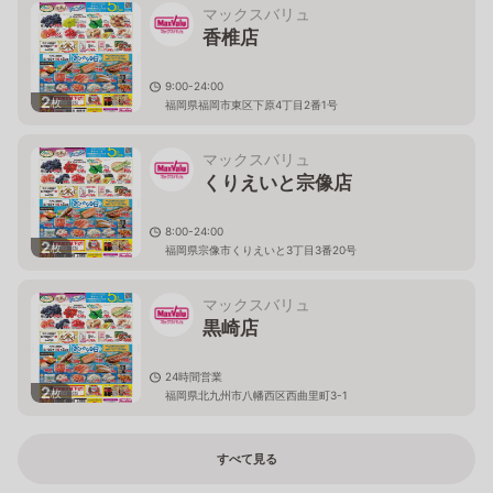
マックスバリュ
香椎店
9:00-24:00
2
枚
福岡県福岡市東区下原4丁目2番1号
マックスバリュ
くりえいと宗像店
8:00-24:00
2
枚
福岡県宗像市くりえいと3丁目3番20号
マックスバリュ
黒崎店
24時間営業
2
枚
福岡県北九州市八幡西区西曲里町3-1
すべて見る