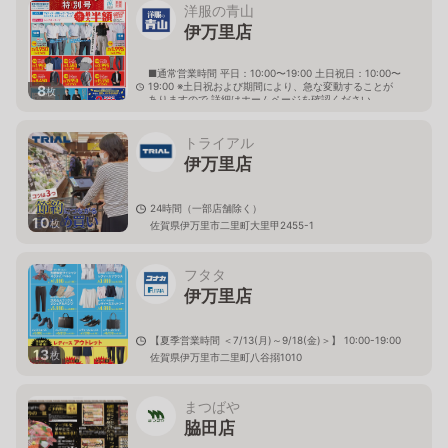
洋服の青山
伊万里店
■通常営業時間 平日：10:00〜19:00 土日祝日：10:00〜
19:00 ※土日祝および期間により、急な変動することが
8
枚
ありますので 詳細はホームページを確認ください
佐賀県伊万里市新天町465番地5
トライアル
伊万里店
24時間（一部店舗除く）
10
枚
佐賀県伊万里市二里町大里甲2455-1
フタタ
伊万里店
【夏季営業時間 ＜7/13(月)～9/18(金)＞】 10:00-19:00
13
枚
佐賀県伊万里市二里町八谷搦1010
まつばや
脇田店