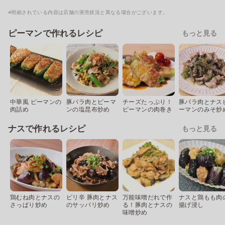
※明細されている内容は店舗の実売状況と異なる場合がございます。
ピーマンで作れるレシピ
もっと見る
中華風 ピーマンの
豚バラ肉とピーマ
チーズたっぷり！
豚バラ肉とナス
肉詰め
ンの塩昆布炒め
ピーマンの肉巻き
ーマンのみそ炒
ナスで作れるレシピ
もっと見る
鶏むね肉とナスの
ピリ辛 豚肉とナス
万能味噌だれで作
ナスと鶏もも肉
さっぱり炒め
のサッパリ炒め
る！豚肉とナスの
揚げ浸し
味噌炒め