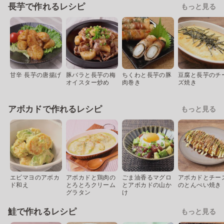
長芋で作れるレシピ
もっと見る
甘辛 長芋の唐揚げ
豚バラと長芋の梅
ちくわと長芋の豚
豆腐と長芋のチ
オイスター炒め
肉巻き
ズ焼き
アボカドで作れるレシピ
もっと見る
エビマヨのアボカ
アボカドと鶏肉の
ごま油香るマグロ
アボカドとチー
ド和え
とろとろクリーム
とアボカドの山か
のとんぺい焼き
グラタン
け
鮭で作れるレシピ
もっと見る