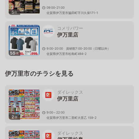
09:00-21:00
5
枚
佐賀県伊万里市脇田町字川久保171-1
コメリパワー
伊万里店
9:00-20:00 資材館7:00-20:00（日曜以外）
55
枚
佐賀県伊万里市松島町494-2
伊万里市のチラシを見る
ダイレックス
伊万里店
9:00～22:00
2
枚
佐賀県伊万里市二里町大里乙 159-2
ダイレックス