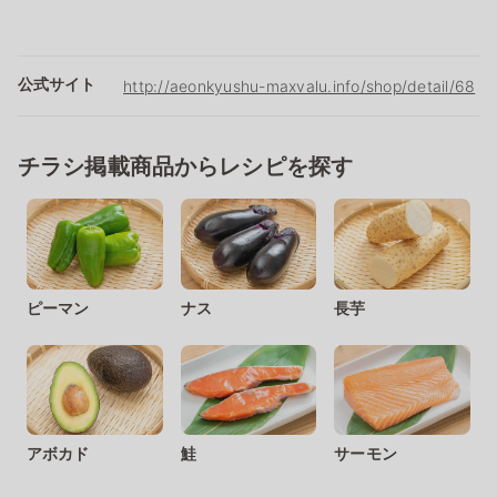
公式サイト
http://aeonkyushu-maxvalu.info/shop/detail/68
チラシ掲載商品からレシピを探す
ピーマン
ナス
長芋
アボカド
鮭
サーモン