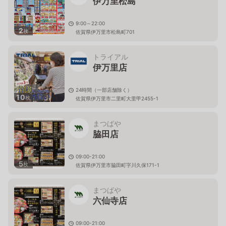
伊万里松島
9:00～22:00
2
枚
佐賀県伊万里市松島町701
トライアル
伊万里店
24時間（一部店舗除く）
10
枚
佐賀県伊万里市二里町大里甲2455-1
まつばや
脇田店
09:00-21:00
5
枚
佐賀県伊万里市脇田町字川久保171-1
まつばや
六仙寺店
09:00-21:00