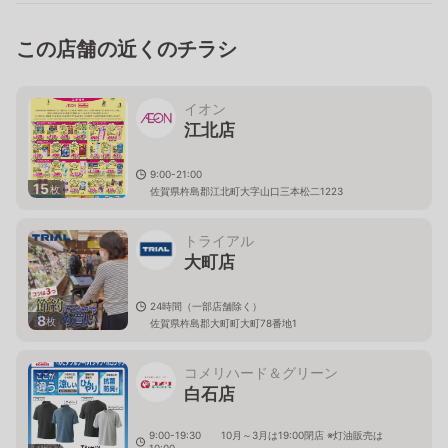
この店舗の近くのチラシ
イオン
江北店
9:00-21:00
15
枚
佐賀県杵島郡江北町大字山口三本松二1223
トライアル
大町店
24時間（一部店舗除く）
8
枚
佐賀県杵島郡大町町大町78番地1
コメリハード＆グリーン
白石店
9:00-19:30 10月～3月は19:00閉店 ※灯油販売は
10:00～