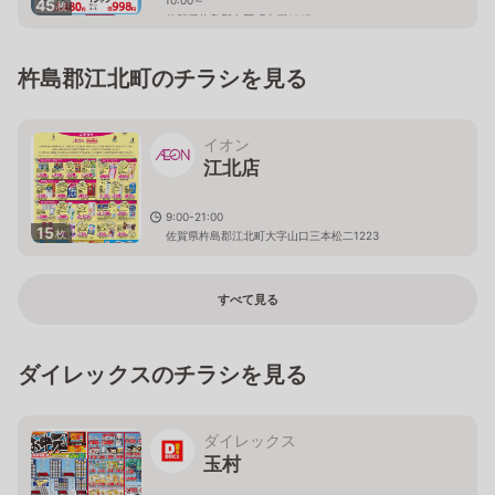
45
枚
佐賀県杵島郡白石町東郷1617
杵島郡江北町のチラシを見る
イオン
江北店
9:00-21:00
15
枚
佐賀県杵島郡江北町大字山口三本松二1223
すべて見る
ダイレックスのチラシを見る
ダイレックス
玉村