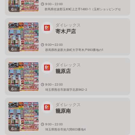
9:00～22:00
6
群馬県佐波郡玉村町上之手1480-1（玉村ショッピングセ
枚
ンター内）
ダイレックス
寄木戸店
9:00〜22:00
6
枚
群馬県邑楽郡大泉町大字寄木戸993番地の1
ダイレックス
籠原店
9:00～22:00
6
枚
埼玉県熊谷市新堀字北原962-2
ダイレックス
籠原南
9:00～22:00
6
枚
埼玉県熊谷市拾六間603番地4