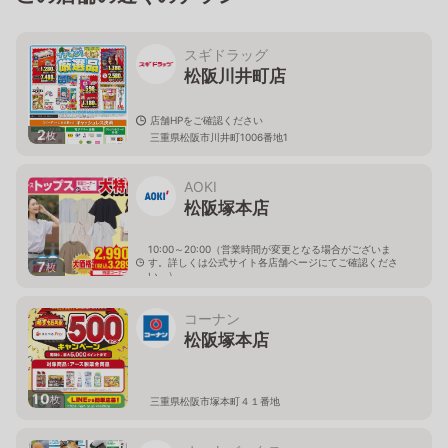
スギドラッグ
松阪川井町店
店舗HPをご確認ください
2
枚
三重県松阪市川井町1006番地1
AOKI
松阪塚本店
10:00～20:00（営業時間が変更となる場合がございま
す。詳しくは公式サイト各店舗ページにてご確認くださ
7
枚
い。）
三重県松阪市塚本町字大貝13-19
コーナン
松阪塚本店
10
枚
三重県松阪市塚本町４１番地