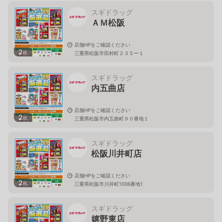
スギドラッグ
ＡＭ松阪
店舗HPをご確認ください
2
枚
三重県松阪市田村町２３５ー１
スギドラッグ
内五曲店
店舗HPをご確認ください
2
枚
三重県松阪市内五曲町９０番地１
スギドラッグ
松阪川井町店
店舗HPをご確認ください
2
枚
三重県松阪市川井町1006番地1
スギドラッグ
嬉野東店