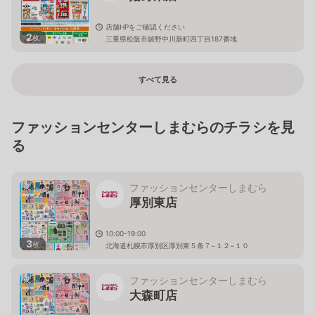
店舗HPをご確認ください
2
枚
三重県松阪市嬉野中川新町四丁目187番地
すべて見る
ファッションセンターしまむらのチラシを見
る
ファッションセンターしまむら
厚別東店
10:00-19:00
3
枚
北海道札幌市厚別区厚別東５条７−１２−１０
ファッションセンターしまむら
大森町店