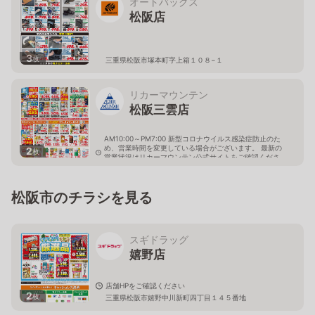
オートバックス
松阪店
3
枚
三重県松阪市塚本町字上箱１０８−１
リカーマウンテン
松阪三雲店
AM10:00～PM7:00 新型コロナウイルス感染症防止のた
め、営業時間を変更している場合がございます。 最新の
2
枚
営業状況はリカーマウンテン公式サイトをご確認くださ
い。
三重県松阪市久米町字二ツ縄手1028
松阪市のチラシを見る
スギドラッグ
嬉野店
店舗HPをご確認ください
2
枚
三重県松阪市嬉野中川新町四丁目１４５番地