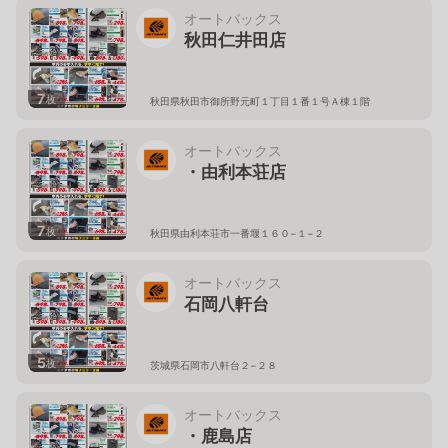
オートバックス
秋田仁井田店
7
枚
秋田県秋田市御所野元町１丁目１番１号Ａ棟１階
オートバックス
・由利本荘店
7
枚
秋田県由利本荘市一番堰１６０−１−２
オートバックス
石岡八軒台
5
枚
茨城県石岡市八軒台２−２８
オートバックス
・鹿島店