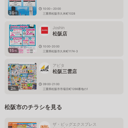
10:00～20:00
30
枚
三重県松阪市久米町1028
Joshin
松阪店
10:00-20:00
15
枚
三重県松阪市久米町1174-3
アピタ
松阪三雲店
09:00-21:00
2
枚
三重県松阪市市場庄町1266番地の1
松阪市のチラシを見る
ザ・ビッグエクスプレス