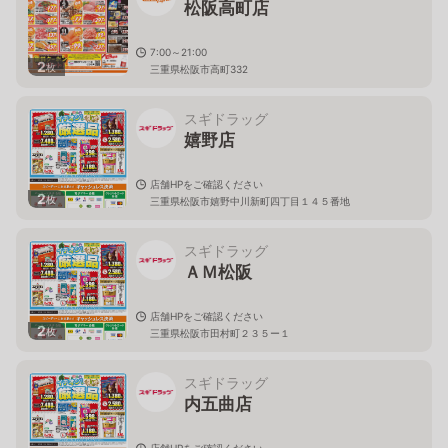
松阪高町店
7:00～21:00
2
枚
三重県松阪市高町332
スギドラッグ
嬉野店
店舗HPをご確認ください
2
枚
三重県松阪市嬉野中川新町四丁目１４５番地
スギドラッグ
ＡＭ松阪
店舗HPをご確認ください
2
枚
三重県松阪市田村町２３５ー１
スギドラッグ
内五曲店
店舗HPをご確認ください