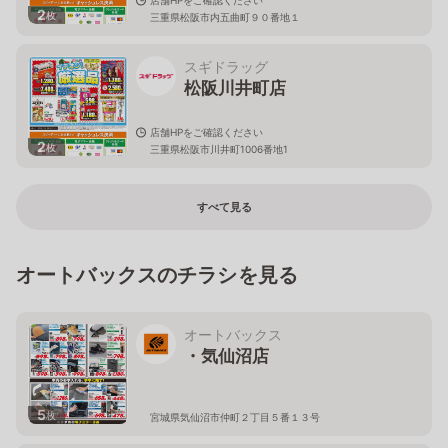
2
枚
三重県松阪市内五曲町９０番地１
スギドラッグ
松阪川井町店
店舗HPをご確認ください
2
枚
三重県松阪市川井町1006番地1
すべて見る
オートバックスのチラシを見る
オートバックス
・気仙沼店
5
枚
宮城県気仙沼市仲町２丁目５番１３号