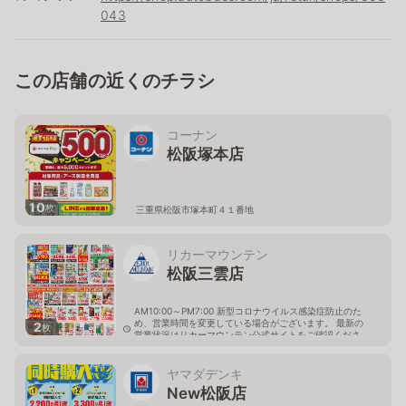
043
この店舗の近くのチラシ
コーナン
松阪塚本店
10
枚
三重県松阪市塚本町４１番地
リカーマウンテン
松阪三雲店
AM10:00～PM7:00 新型コロナウイルス感染症防止のた
め、営業時間を変更している場合がございます。 最新の
2
枚
営業状況はリカーマウンテン公式サイトをご確認くださ
い。
三重県松阪市久米町字二ツ縄手1028
ヤマダデンキ
New松阪店