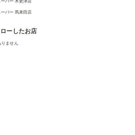
スーパー 木更津店
スーパー 馬来田店
ォローしたお店
ありません