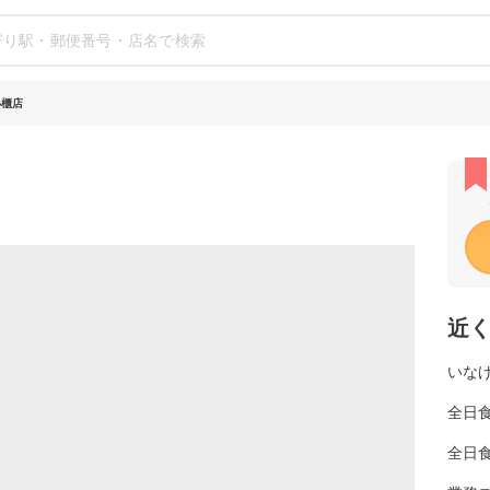
小櫃店
近
いな
全日
全日