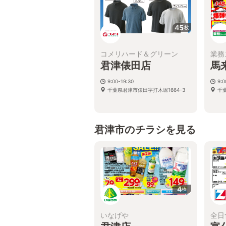
45
枚
コメリハード＆グリーン
業務
君津俵田店
馬
9:00-19:30
9:0
千葉県君津市俵田字打木堀1664-3
千
君津市のチラシを見る
4
枚
いなげや
全日