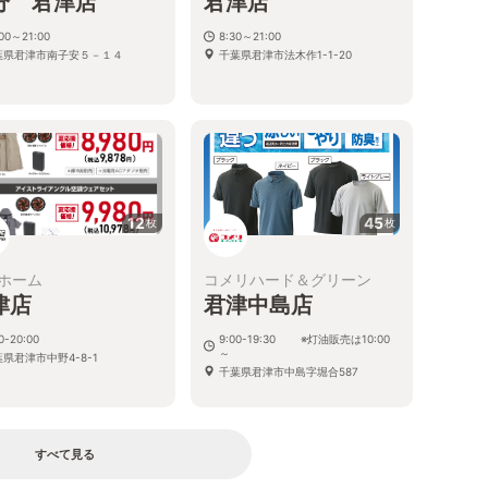
分 君津店
君津店
:00～21:00
8:30～21:00
葉県君津市南子安５－１４
千葉県君津市法木作1-1-20
12
45
枚
枚
ホーム
コメリハード＆グリーン
津店
君津中島店
0-20:00
9:00-19:30 ※灯油販売は10:00
～
県君津市中野4-8-1
千葉県君津市中島字堀合587
すべて見る