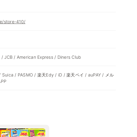
re/store-410/
 / JCB / American Express / Diners Club
 / Suica / PASMO / 楽天Edy / iD / 楽天ペイ / auPAY / メル
APP