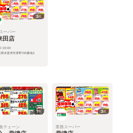
3
枚
スーパー
来田店
0-20:00
葉県木更津市茅野195番地3
1
3
枚
枚
食チェーン
業務スーパー