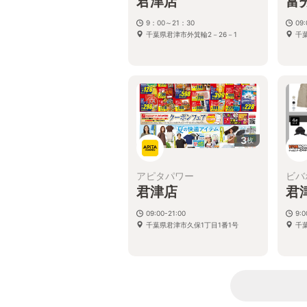
君津店
富
9：00～21：30
09
千葉県君津市外箕輪2－26－1
千
3
枚
アピタパワー
ビバ
君津店
君
09:00-21:00
9:0
千葉県君津市久保1丁目1番1号
千葉