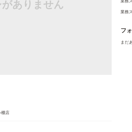
シがありません
業務
業務
フ
まだ
小櫃店