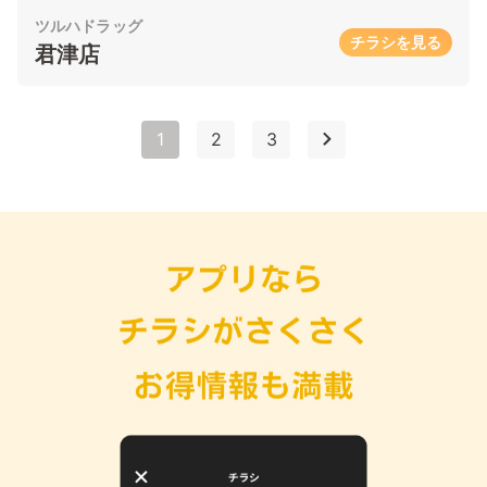
ツルハドラッグ
チラシを見る
君津店
1
2
3