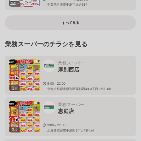
44
枚
千葉県君津市中島字堀合587
すべて見る
業務スーパーのチラシを見る
業務スーパー
厚別西店
9:00～22:00
3
枚
北海道札幌市厚別区厚別西4条3丁目1067-68
業務スーパー
恵庭店
9:00～22:00
3
枚
北海道恵庭市中島町6丁目7番地4