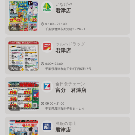
いなげや
君津店
9：00～21：30
4
枚
千葉県君津市外箕輪2－26－1
ツルハドラッグ
君津店
9:00〜24:00
18
枚
千葉県君津市南子安6丁目5番17号
全日食チェーン
富分 君津店
09:00～21:00
1
枚
千葉県君津市南子安５－１４
洋服の青山
君津店