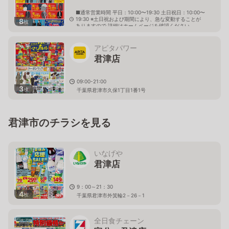
■通常営業時間 平日：10:00〜19:30 土日祝日：10:00〜
19:30 ※土日祝および期間により、急な変動することが
8
枚
ありますので 詳細はホームページを確認ください
千葉県君津市杢師一丁目11番7号
アピタパワー
君津店
09:00-21:00
3
枚
千葉県君津市久保1丁目1番1号
君津市のチラシを見る
いなげや
君津店
9：00～21：30
4
枚
千葉県君津市外箕輪2－26－1
全日食チェーン