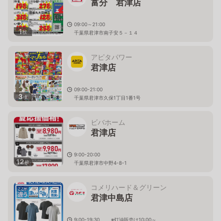
富分 君津店
09:00～21:00
1
枚
千葉県君津市南子安５－１４
アピタパワー
君津店
09:00-21:00
3
枚
千葉県君津市久保1丁目1番1号
ビバホーム
君津店
9:00-20:00
12
枚
千葉県君津市中野4-8-1
コメリハード＆グリーン
君津中島店
9:00-19:30 ※灯油販売は10:00～