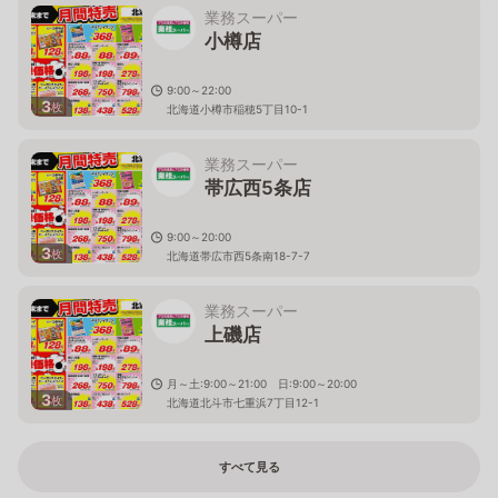
業務スーパー
小樽店
9:00～22:00
3
枚
北海道小樽市稲穂5丁目10-1
業務スーパー
帯広西5条店
9:00～20:00
3
枚
北海道帯広市西5条南18-7-7
業務スーパー
上磯店
月～土:9:00～21:00 日:9:00～20:00
3
枚
北海道北斗市七重浜7丁目12-1
すべて見る