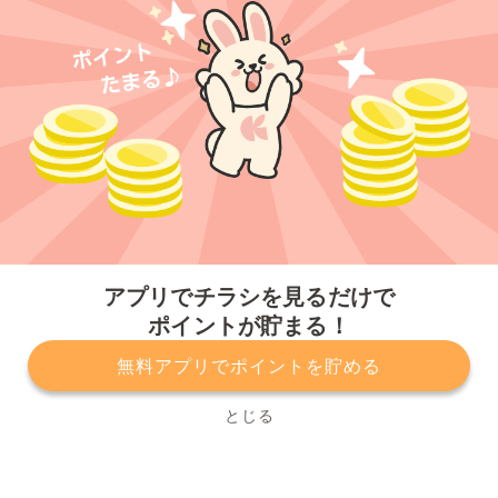
今すぐアプリをダウンロードする
アプリでチラシを見るだけで
ポイントが貯まる！
無料アプリでポイントを貯める
プライバシーポリシー
利用規約
運営会社
サービスに関してのお問い合わせ
チラシ掲載をお考えの方
とじる
Copyright© Kurashiru, Inc. All Rights Reserved.