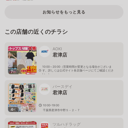
お知らせをもっと見る
この店舗の近くのチラシ
AOKI
君津店
10:00～20:00（営業時間が変更となる場合がございま
す。詳しくは公式サイト各店舗ページにてご確認くださ
7
枚
い。）
千葉県君津市中野3-11-30
バースデイ
君津店
10:00-19:00
4
枚
千葉県君津市中野５－２－７
ツルハドラッグ