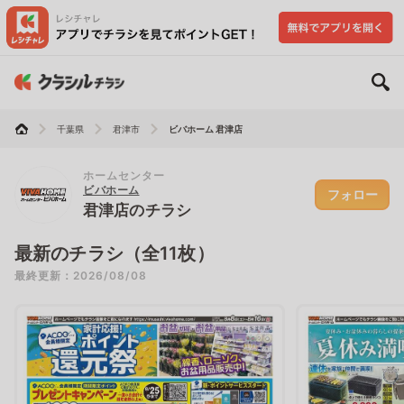
千葉県
君津市
ビバホーム 君津店
ホームセンター
ビバホーム
フォロー
君津店のチラシ
最新のチラシ（全11枚）
最終更新：2026/08/08