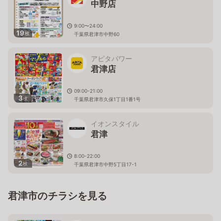
中野店
9:00〜24:00
19
枚
千葉県君津市中野60
アピタパワー
君津店
09:00-21:00
3
枚
千葉県君津市久保1丁目1番1号
イオンスタイル
君津
8:00-22:00
2
枚
千葉県君津市中野5丁目17-1
君津市のチラシを見る