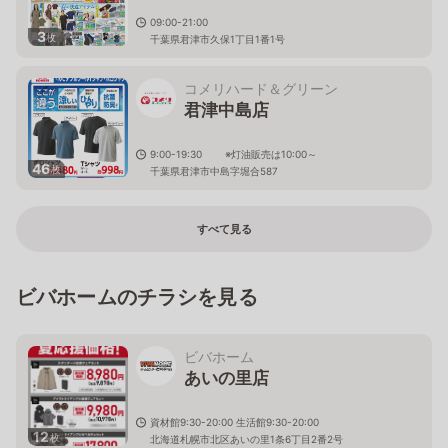
09:00-21:00
3
枚
千葉県君津市久保1丁目1番1号
コメリハード＆グリーン
君津中島店
9:00-19:30 ※灯油販売は10:00～
46
枚
千葉県君津市中島字堀合587
すべて見る
ビバホームのチラシを見る
ビバホーム
あいの里店
資材館9:30-20:00 生活館9:30-20:00
12
枚
北海道札幌市北区あいの里1条6丁目2番2号