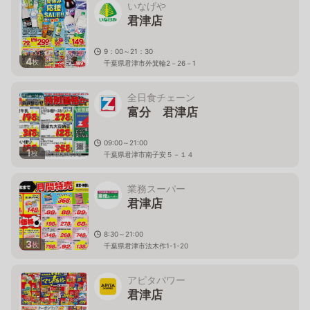
いなげや
君津店
9：00～21：30
4
枚
千葉県君津市外箕輪2－26－1
全日食チェーン
富分 君津店
09:00～21:00
1
枚
千葉県君津市南子安５－１４
業務スーパー
君津店
8:30～21:00
3
枚
千葉県君津市法木作1-1-20
アピタパワー
君津店