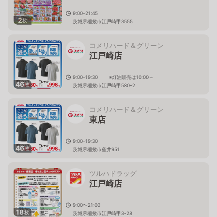
9:00-21:45
2
枚
茨城県稲敷市江戸崎甲3555
コメリハード＆グリーン
江戸崎店
9:00-19:30 ※灯油販売は10:00～
46
枚
茨城県稲敷市江戸崎甲580-2
コメリハード＆グリーン
東店
9:00-19:30
46
枚
茨城県稲敷市釜井951
ツルハドラッグ
江戸崎店
9:00〜21:00
18
枚
茨城県稲敷市江戸崎甲3-28