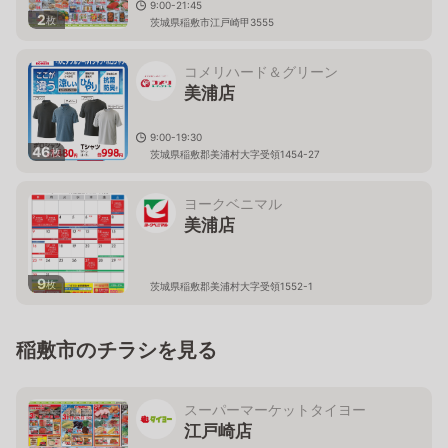
9:00-21:45
2
枚
茨城県稲敷市江戸崎甲3555
コメリハード＆グリーン
美浦店
9:00-19:30
46
枚
茨城県稲敷郡美浦村大字受領1454-27
ヨークベニマル
美浦店
9
枚
茨城県稲敷郡美浦村大字受領1552-1
稲敷市のチラシを見る
スーパーマーケットタイヨー
江戸崎店