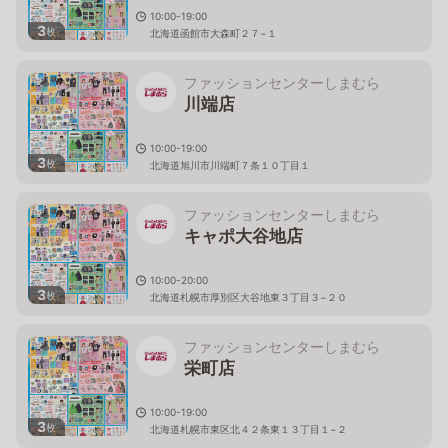
10:00-19:00
3
枚
北海道函館市大森町２７−１
ファッションセンターしまむら
川端店
10:00-19:00
3
枚
北海道旭川市川端町７条１０丁目１
ファッションセンターしまむら
キャポ大谷地店
10:00-20:00
3
枚
北海道札幌市厚別区大谷地東３丁目３−２０
ファッションセンターしまむら
栄町店
10:00-19:00
3
枚
北海道札幌市東区北４２条東１３丁目１−２