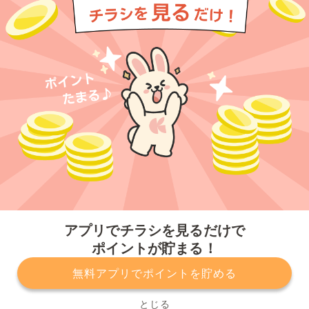
今すぐアプリをダウンロードする
アプリでチラシを見るだけで
ポイントが貯まる！
無料アプリでポイントを貯める
プライバシーポリシー
利用規約
運営会社
サービスに関してのお問い合わせ
チラシ掲載をお考えの方
とじる