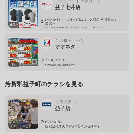
コメリハード＆グリーン
益子七井店
9:00-19:30 10月～3月は19：00閉店 ※灯油販売は
10:00～
45
枚
栃木県芳賀郡益子町大字大沢字かも田45-1
全日食チェーン
オオネタ
09:00～20:00
1
枚
栃木県真岡市根本1928-1
芳賀郡益子町のチラシを見る
トライアル
益子店
8:00～21:00
8
枚
栃木県芳賀郡益子町大字益子2795番地１