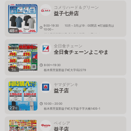
コメリハード＆グリーン
益子七井店
9:00-19:30 10月～3月は19：00閉店 ※灯油販売は
10:00～
45
枚
栃木県芳賀郡益子町大字大沢字かも田45-1
全日食チェーン
全日食チェーンよこやま
8:00〜19:30
1
枚
栃木県芳賀郡益子町大字塙2279
ヤマダデンキ
益子店
10:00～20:00
27
枚
栃木県芳賀郡益子町大字益子字大橋1405-1
ベイシア
益子店