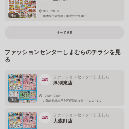
9:00~20:00
4
枚
栃木県芳賀郡益子町七井中央10-1
すべて見る
ファッションセンターしまむらのチラシを見
る
ファッションセンターしまむら
厚別東店
10:00-19:00
3
枚
北海道札幌市厚別区厚別東５条７−１２−１０
ファッションセンターしまむら
大森町店