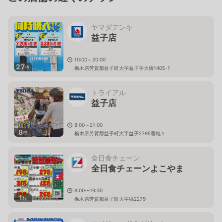
ヤマダデンキ
益子店
10:00～20:00
27
枚
栃木県芳賀郡益子町大字益子字大橋1405-1
トライアル
益子店
8:00～21:00
8
枚
栃木県芳賀郡益子町大字益子2795番地１
全日食チェーン
全日食チェーンよこやま
8:00〜19:30
1
枚
栃木県芳賀郡益子町大字塙2279