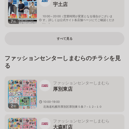
宇土店
10:00～20:00（営業時間が変更となる場合がございま
す。詳しくは公式サイト各店舗ページにてご確認くださ
7
枚
い。）
熊本県宇土市水町50-1
すべて見る
ファッションセンターしまむらのチラシを見
る
ファッションセンターしまむら
厚別東店
10:00-19:00
2
枚
北海道札幌市厚別区厚別東５条７−１２−１０
ファッションセンターしまむら
大森町店