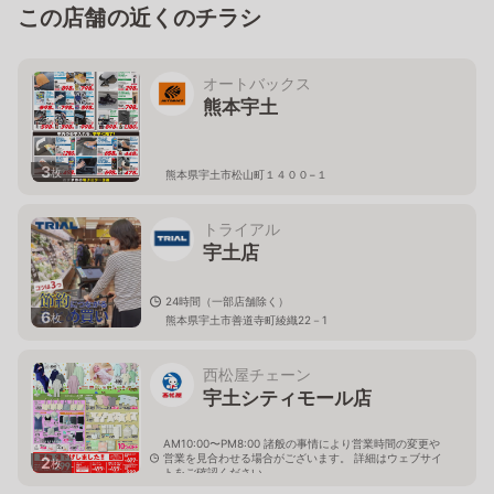
この店舗の近くのチラシ
オートバックス
熊本宇土
3
枚
熊本県宇土市松山町１４００−１
トライアル
宇土店
24時間（一部店舗除く）
6
枚
熊本県宇土市善道寺町綾織22－1
西松屋チェーン
宇土シティモール店
AM10:00〜PM8:00 諸般の事情により営業時間の変更や
営業を見合わせる場合がございます。 詳細はウェブサイ
2
枚
トをご確認ください。
熊本県宇土市善道寺町綾織95