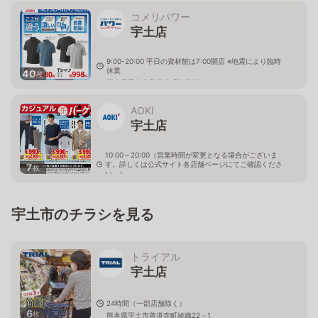
コメリパワー
宇土店
9:00-20:00 平日の資材館は7:00開店 ※地震により臨時
休業
40
枚
熊本県宇土市善道寺町綾織179-3
AOKI
宇土店
10:00～20:00（営業時間が変更となる場合がございま
す。詳しくは公式サイト各店舗ページにてご確認くださ
7
枚
い。）
熊本県宇土市水町50-1
宇土市のチラシを見る
トライアル
宇土店
24時間（一部店舗除く）
6
枚
熊本県宇土市善道寺町綾織22－1