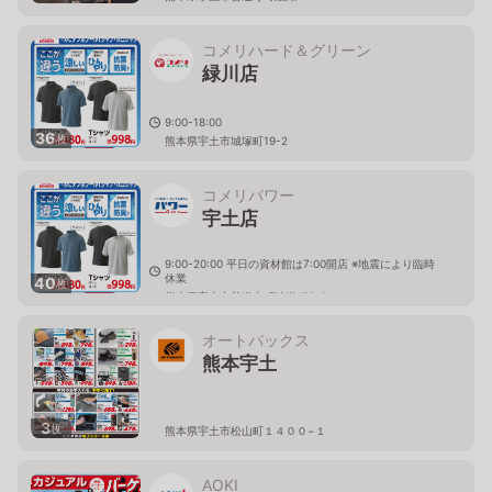
コメリハード＆グリーン
緑川店
9:00-18:00
36
枚
熊本県宇土市城塚町19-2
コメリパワー
宇土店
9:00-20:00 平日の資材館は7:00開店 ※地震により臨時
休業
40
枚
熊本県宇土市善道寺町綾織179-3
オートバックス
熊本宇土
3
枚
熊本県宇土市松山町１４００−１
AOKI