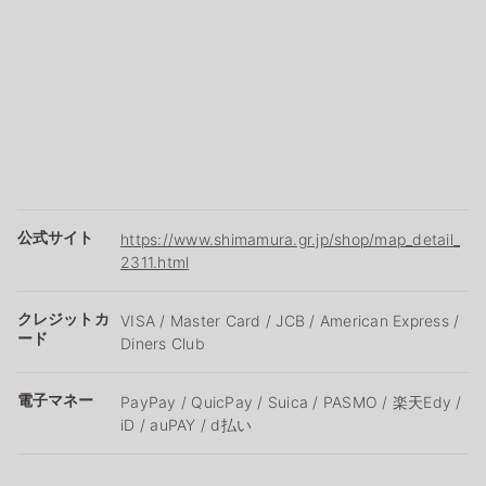
公式サイト
https://www.shimamura.gr.jp/shop/map_detail_
2311.html
クレジットカ
VISA / Master Card / JCB / American Express /
ード
Diners Club
電子マネー
PayPay / QuicPay / Suica / PASMO / 楽天Edy /
iD / auPAY / d払い