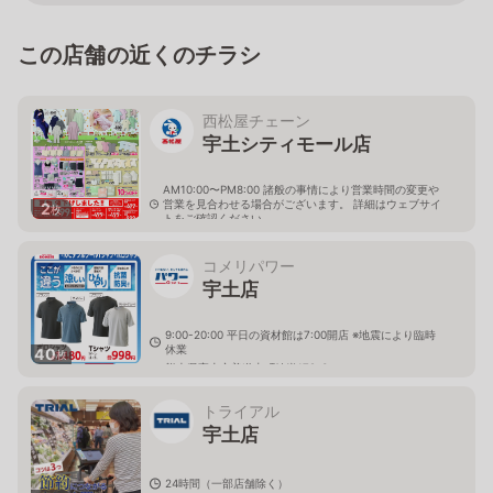
この店舗の近くのチラシ
西松屋チェーン
宇土シティモール店
AM10:00〜PM8:00 諸般の事情により営業時間の変更や
営業を見合わせる場合がございます。 詳細はウェブサイ
2
枚
トをご確認ください。
熊本県宇土市善道寺町綾織95
コメリパワー
宇土店
9:00-20:00 平日の資材館は7:00開店 ※地震により臨時
休業
40
枚
熊本県宇土市善道寺町綾織179-3
トライアル
宇土店
24時間（一部店舗除く）