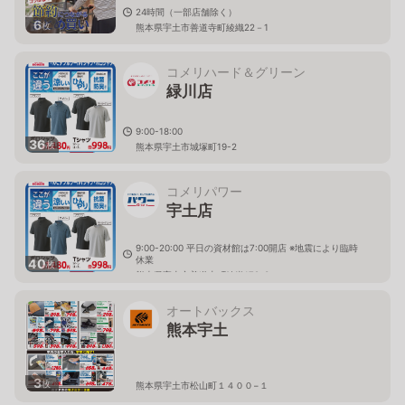
24時間（一部店舗除く）
6
枚
熊本県宇土市善道寺町綾織22－1
コメリハード＆グリーン
緑川店
9:00-18:00
36
枚
熊本県宇土市城塚町19-2
コメリパワー
宇土店
9:00-20:00 平日の資材館は7:00開店 ※地震により臨時
休業
40
枚
熊本県宇土市善道寺町綾織179-3
オートバックス
熊本宇土
3
枚
熊本県宇土市松山町１４００−１