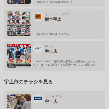
6
枚
熊本県宇土市善道寺町綾織22－1
オートバックス
熊本宇土
3
枚
熊本県宇土市松山町１４００−１
AOKI
宇土店
10:00～20:00（営業時間が変更となる場合がございま
す。詳しくは公式サイト各店舗ページにてご確認くださ
7
枚
い。）
熊本県宇土市水町50-1
宇土市のチラシを見る
トライアル
宇土店