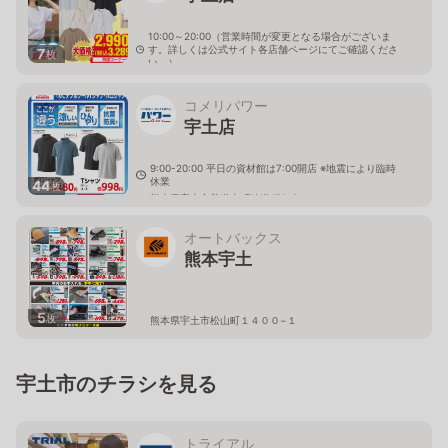
10:00～20:00（営業時間が変更となる場合がございま
す。詳しくは公式サイト各店舗ページにてご確認くださ
7
枚
い。）
熊本県宇土市水町50-1
コメリパワー
宇土店
9:00-20:00 平日の資材館は7:00開店 ※地震により臨時
休業
44
枚
熊本県宇土市善道寺町綾織179-3
オートバックス
熊本宇土
5
枚
熊本県宇土市松山町１４００−１
宇土市のチラシを見る
トライアル