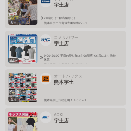
宇土店
24時間（一部店舗除く）
6
枚
熊本県宇土市善道寺町綾織22－1
コメリパワー
宇土店
9:00-20:00 平日の資材館は7:00開店 ※地震により臨時
休業
44
枚
熊本県宇土市善道寺町綾織179-3
オートバックス
熊本宇土
5
枚
熊本県宇土市松山町１４００−１
AOKI
宇土店