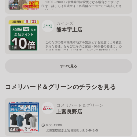
10:00～20:00（営業時間が変更となる場合がございま
す。詳しくは公式サイト各店舗ページにてご確認くださ
7
枚
い。）
熊本県宇土市水町50-1
カインズ
熊本宇土店
このたびの熊本県熊本地方を震源とする地震により被災
された皆様、ならびにそのご家族・関係者の皆様に、心
1
枚
よりお見舞い申し上げます。 カインズ 熊本宇土店は、
地震の影響により臨時休業しておりましたが、安全な状
態を確認できたため、8月5日より営業を再開（営業時
間：9時～17時）します（各種サービスは停止中）。 お
すべて見る
客様にはご不便をおかけしましたが、ご来店お待ちして
おります。
熊本県宇土市三拾町171
コメリハード＆グリーンのチラシを見る
コメリハード＆グリーン
上富良野店
9:00-19:00
44
枚
北海道空知郡上富良野町大町5-942-5