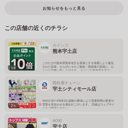
お知らせをもっと見る
この店舗の近くのチラシ
カインズ
熊本宇土店
このたびの熊本県熊本地方を震源とする地震により被災
された皆様、ならびにそのご家族・関係者の皆様に、心
1
枚
よりお見舞い申し上げます。 カインズ 熊本宇土店は、
地震の影響により臨時休業しておりましたが、安全な状
態を確認できたため、8月5日より営業を再開（営業時
間：9時～17時）します（各種サービスは停止中）。 お
西松屋チェーン
客様にはご不便をおかけしましたが、ご来店お待ちして
宇土シティモール店
おります。
熊本県宇土市三拾町171
AM10:00〜PM8:00 諸般の事情により営業時間の変更や
営業を見合わせる場合がございます。 詳細はウェブサイ
2
枚
トをご確認ください。
熊本県宇土市善道寺町綾織95
AOKI
宇土店