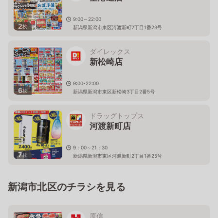
9:00～22:00
2
枚
新潟県新潟市東区河渡新町2丁目1番23号
ダイレックス
新松崎店
9:00-22:00
6
枚
新潟県新潟市東区新松崎3丁目2番5号
ドラッグトップス
河渡新町店
9：00～21：30
7
枚
新潟県新潟市東区河渡新町2丁目1番25号
新潟市北区のチラシを見る
原信