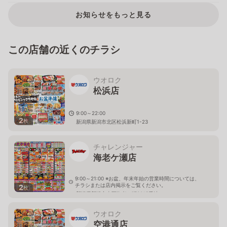
お知らせをもっと見る
この店舗の近くのチラシ
ウオロク
松浜店
9:00～22:00
2
枚
新潟県新潟市北区松浜新町1-23
チャレンジャー
海老ケ瀬店
9:00～21:00 ※お盆、年末年始の営業時間については、
チラシまたは店内掲示をご覧ください。
2
枚
新潟県新潟市東区海老ケ瀬3015番地
ウオロク
空港通店