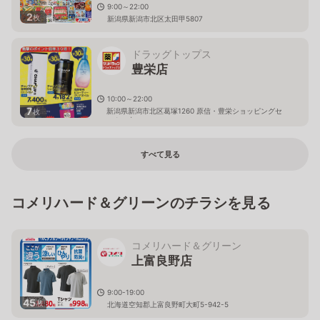
9:00～22:00
2
枚
新潟県新潟市北区太田甲5807
ドラッグトップス
豊栄店
10:00～22:00
7
新潟県新潟市北区葛塚1260 原信・豊栄ショッピングセ
枚
ンター内
すべて見る
コメリハード＆グリーンのチラシを見る
コメリハード＆グリーン
上富良野店
9:00-19:00
45
枚
北海道空知郡上富良野町大町5-942-5