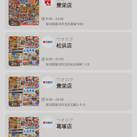
豊栄店
9:00～24:00
2
枚
新潟県新潟市北区葛塚1260
ウオロク
松浜店
9:00～22:00
2
枚
新潟県新潟市北区松浜新町1-23
ウオロク
豊栄店
9:00～24:00
2
枚
新潟県新潟市北区石動2-5-3
ウオロク
葛塚店