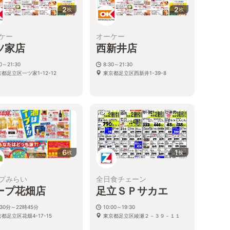
2
2
枚
枚
ケー
オーケー
ツ家店
西新井店
30～21:30
8:30～21:30
都足立区一ツ家1-12-12
東京都足立区西新井1-39-8
6
1
枚
枚
プみらい
全日食チェーン
ープ花畑店
足立ＳＰサカエ
30分～22時45分
10:00～19:30
都足立区花畑4-17-15
東京都足立区綾瀬２－３９－１１