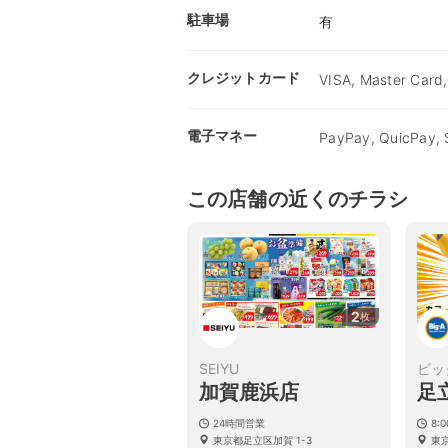
駐車場
有
クレジットカード
VISA, Master Card,
電子マネー
PayPay, QuicPay,
この店舗の近くのチラシ
2
枚
SEIYU
ビッ
加賀鹿浜店
足
24時間営業
8:
東京都足立区加賀 1-3
東京