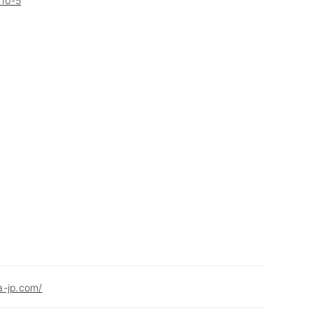
0-5
a-jp.com/