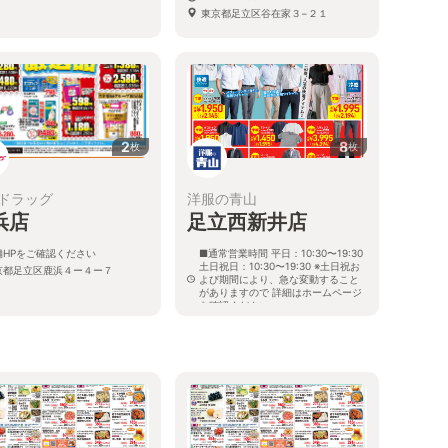
東京都足立区谷在家３−２１
2
8
枚
枚
ドラッグ
洋服の青山
浜店
足立西新井店
舗HPをご確認ください
■通常営業時間 平日：10:30〜19:30
土日祝日：10:30〜19:30 ※土日祝お
京都足立区鹿浜４ー４ー７
よび期間により、急な変動すること
がありますので 詳細はホームページ
を確認ください
東京都足立区谷在家一丁目一番3号
第一宝マンション1階