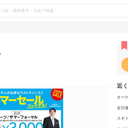
シ
近
オーケ
全日
スギ