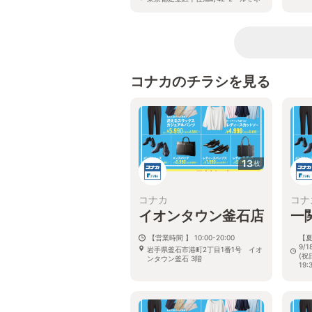
北千住2F
コナカのチラシを見る
13
枚
コナカ
コナ
イオンタウン釜石店
一
【営業時間 】 10:00-20:00
【夏
9/
岩手県釜石市港町2丁目1番1号 イオ
(祝
ンタウン釜石 3階
19:
岩