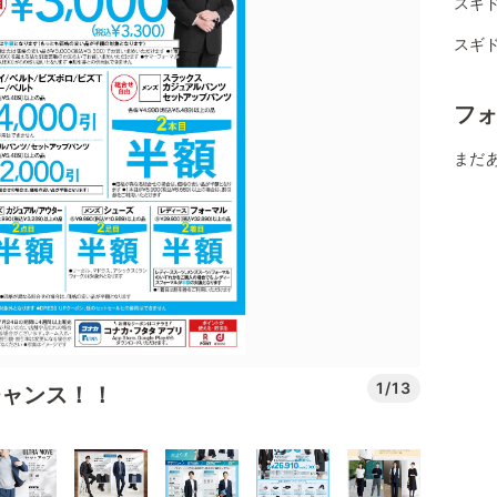
スギド
スギ
フ
まだ
1/13
チャンス！！