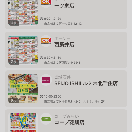
一ツ家店
8:30～21:30
2
枚
東京都足立区一ツ家1-12-12
オーケー
西新井店
8:30～21:30
2
枚
東京都足立区西新井1-39-8
成城石井
SEIJO ISHII ルミネ北千住店
10:00-23:00
8
枚
東京都足立区千住旭町42-2 ルミネ北千住2F
コープみらい
コープ花畑店