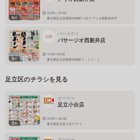
10:00～21:00
6
枚
東京都足立区西新井栄町1-20-1 アリオ西新井内1F
バースデイ
パサージオ西新井店
10:00-20:00
5
枚
東京都足立区西新井栄町１－１７－１
足立区のチラシを見る
オーケー
足立小台店
10:00～20:30
2
枚
東京都足立区小台1-17-1
オーケー