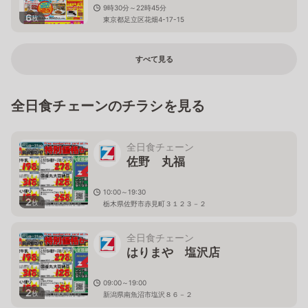
9時30分～22時45分
6
枚
東京都足立区花畑4-17-15
すべて見る
全日食チェーンのチラシを見る
全日食チェーン
佐野 丸福
10:00～19:30
2
枚
栃木県佐野市赤見町３１２３－２
全日食チェーン
はりまや 塩沢店
09:00～19:00
2
枚
新潟県南魚沼市塩沢８６－２