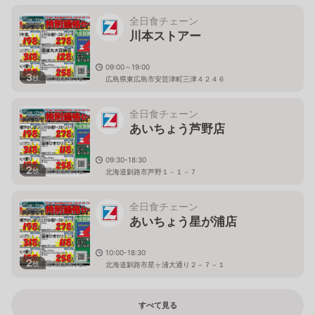
全日食チェーン
川本ストアー
09:00～19:00
3
枚
広島県東広島市安芸津町三津４２４６
全日食チェーン
あいちょう芦野店
09:30-18:30
2
枚
北海道釧路市芦野１－１－７
全日食チェーン
あいちょう星が浦店
10:00-18:30
2
枚
北海道釧路市星ヶ浦大通り２－７－１
すべて見る