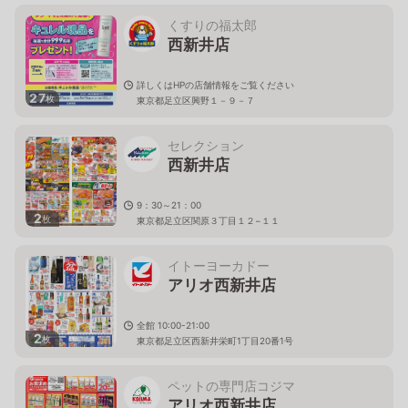
くすりの福太郎
西新井店
詳しくはHPの店舗情報をご覧ください
27
枚
東京都足立区興野１－９－７
セレクション
西新井店
9：30～21：00
2
枚
東京都足立区関原３丁目１２−１１
イトーヨーカドー
アリオ西新井店
全館 10:00-21:00
2
枚
東京都足立区西新井栄町1丁目20番1号
ペットの専門店コジマ
アリオ西新井店