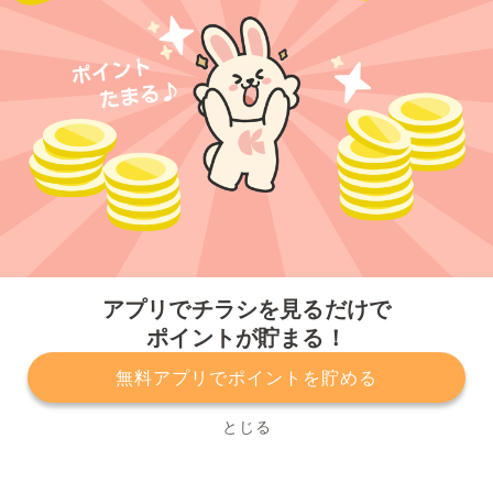
今すぐアプリをダウンロードする
アプリでチラシを見るだけで
ポイントが貯まる！
無料アプリでポイントを貯める
プライバシーポリシー
利用規約
運営会社
サービスに関してのお問い合わせ
チラシ掲載をお考えの方
とじる
Copyright© Kurashiru, Inc. All Rights Reserved.