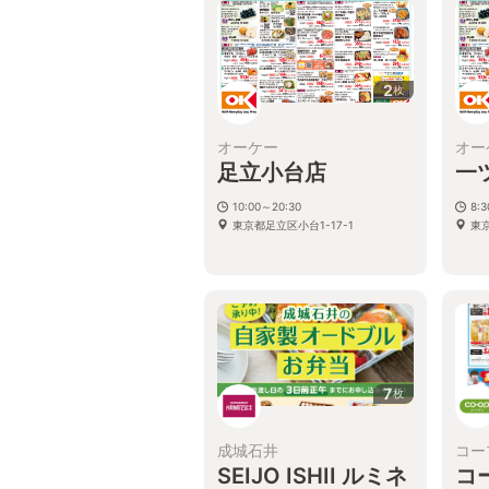
2
枚
オーケー
オー
足立小台店
一
10:00～20:30
8:
東京都足立区小台1-17-1
東京
7
枚
成城石井
コー
SEIJO ISHII ルミネ
コ