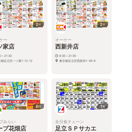
2
2
枚
枚
ケー
オーケー
ツ家店
西新井店
30～21:30
8:30～21:30
都足立区一ツ家1-12-12
東京都足立区西新井1-39-8
6
1
枚
枚
プみらい
全日食チェーン
ープ花畑店
足立ＳＰサカエ