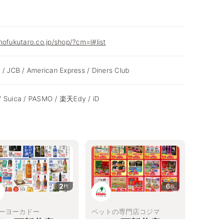
nofukutaro.co.jp/shop/?cm=l#list
 / JCB / American Express / Diners Club
/ Suica / PASMO / 楽天Edy / iD
2
6
枚
枚
ーヨーカドー
ペットの専門店コジマ