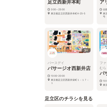
足立西新井本町
ア
3:00～25:00
全館
東京都足立区西新井本町4-25-5
東
号
3
枚
バースデイ
ファ
パサージオ西新井店
むら
パ
10:00-20:00
東京都足立区西新井栄町１－１７－
10:
１
東
足立区のチラシを見る