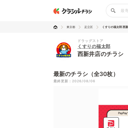
東京都
足立区
くすりの福太郎 西
ドラッグストア
くすりの福太郎
西新井店のチラシ
最新のチラシ（全30枚）
最終更新：2026/08/06