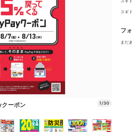
スギド
スギ
フ
まだ
1/30
yクーポン