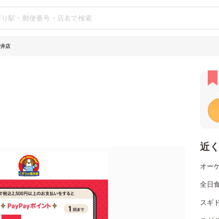
新井店
近
オーケ
全日
スギ