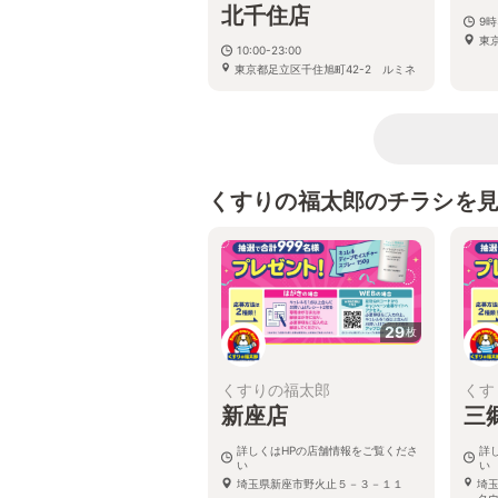
北千住店
9時
東京
10:00-23:00
東京都足立区千住旭町42-2 ルミネ
北千住2F
くすりの福太郎のチラシを
29
枚
くすりの福太郎
くす
新座店
三
詳しくはHPの店舗情報をご覧くださ
詳
い
い
埼玉県新座市野火止５－３－１１
埼
タ