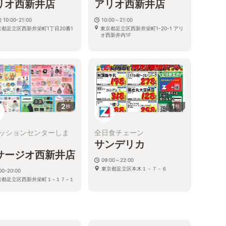
リオ西新井店
アリオ西新井店
 10:00-21:00
10:00～21:00
京都足立区西新井栄町1丁目20番1
東京都足立区西新井栄町1-20-1 アリ
オ西新井内1F
2
1
枚
枚
ッションセンターしま
全日食チェーン
サンデリカ
サージオ西新井店
09:00～22:00
東京都足立区本木１－７－６
00-20:00
京都足立区西新井栄町１−１７−１