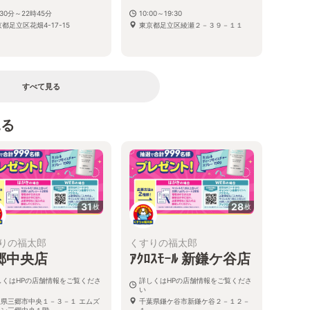
30分～22時45分
10:00～19:30
都足立区花畑4-17-15
東京都足立区綾瀬２－３９－１１
すべて見る
見る
31
28
枚
枚
りの福太郎
くすりの福太郎
郷中央店
ｱｸﾛｽﾓｰﾙ 新鎌ケ谷店
しくはHPの店舗情報をご覧くださ
詳しくはHPの店舗情報をご覧くださ
い
玉県三郷市中央１－３－１ エムズ
千葉県鎌ケ谷市新鎌ケ谷２－１２－
ウン三郷中央１階
１