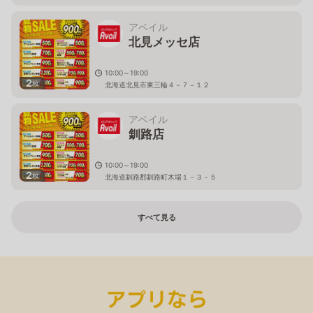
アベイル
北見メッセ店
10:00～19:00
2
枚
北海道北見市東三輪４－７－１２
アベイル
釧路店
10:00～19:00
2
枚
北海道釧路郡釧路町木場１－３－５
すべて見る