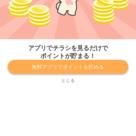
今すぐアプリをダウンロードする
アプリでチラシを見るだけで
ポイントが貯まる！
無料アプリでポイントを貯める
プライバシーポリシー
利用規約
運営会社
サービスに関してのお問い合わせ
チラシ掲載をお考えの方
とじる
Copyright© Kurashiru, Inc. All Rights Reserved.