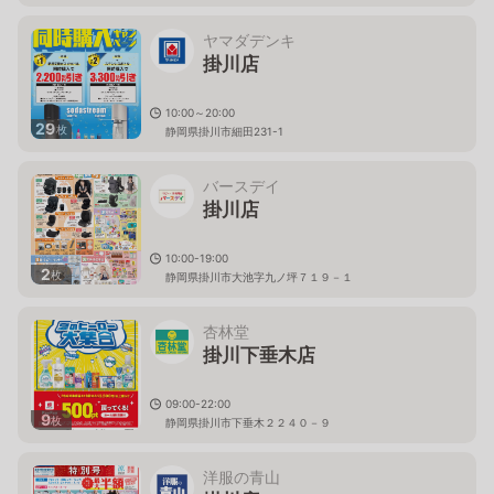
ヤマダデンキ
掛川店
10:00～20:00
29
枚
静岡県掛川市細田231-1
バースデイ
掛川店
10:00-19:00
2
枚
静岡県掛川市大池字九ノ坪７１９－１
杏林堂
掛川下垂木店
09:00-22:00
9
枚
静岡県掛川市下垂木２２４０－９
洋服の青山