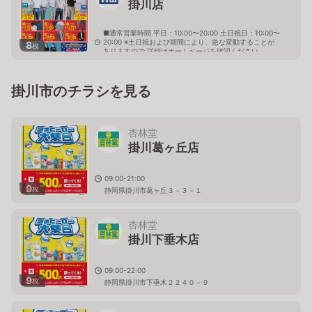
掛川店
■通常営業時間 平日：10:00〜20:00 土日祝日：10:00〜
20:00 ※土日祝および期間により、急な変動することが
8
枚
ありますので 詳細はホームページを確認ください
静岡県掛川市大池2898番地の4
掛川市のチラシを見る
杏林堂
掛川葛ヶ丘店
09:00-21:00
9
枚
静岡県掛川市葛ヶ丘３－３－１
杏林堂
掛川下垂木店
09:00-22:00
9
枚
静岡県掛川市下垂木２２４０－９