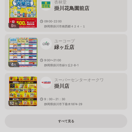
杏林堂
掛川花鳥園前店
09:00-22:00
9
枚
静岡県掛川市南西郷４２４－１
ユーコープ
緑ヶ丘店
9:00〜21:00
4
枚
静岡県掛川市緑ケ丘2-8-1
スーパーセンターオークワ
掛川店
9：00～21：30
12
枚
静岡県掛川市下垂木1874-29
すべて見る