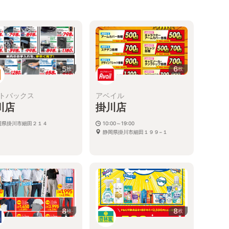
5
6
枚
枚
トバックス
アベイル
川店
掛川店
岡県掛川市細田２１４
10:00～19:00
静岡県掛川市細田１９９−１
8
8
枚
枚