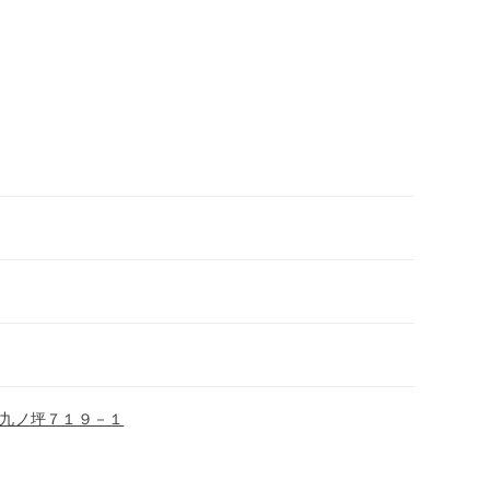
九ノ坪７１９－１