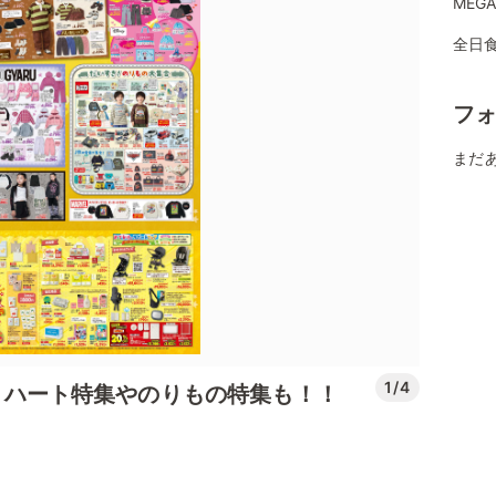
MEG
全日
フ
まだ
1/4
ection！ハート特集やのりもの特集も！！