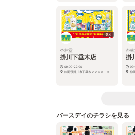
8
枚
杏林堂
杏林
掛川下垂木店
掛
09:00-22:00
09:
静岡県掛川市下垂木２２４０－９
静
バースデイのチラシを見る