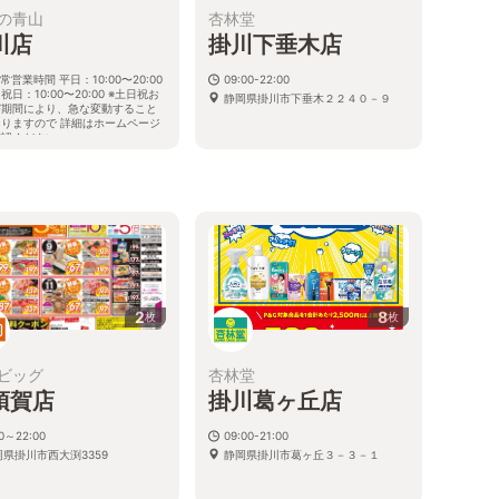
の青山
杏林堂
川店
掛川下垂木店
店
常営業時間 平日：10:00〜20:00
09:00-22:00
祝日：10:00〜20:00 ※土日祝お
静岡県掛川市下垂木２２４０－９
び期間により、急な変動すること
ありますので 詳細はホームページ
確認ください
１
岡県掛川市大池2898番地の4
2
8
枚
枚
ビッグ
杏林堂
須賀店
掛川葛ヶ丘店
00～22:00
09:00-21:00
岡県掛川市西大渕3359
静岡県掛川市葛ヶ丘３－３－１