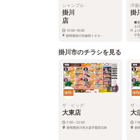
シャンブル
洋服
掛川
掛
■通
土日
10:00-19:00
よ
が
静岡県掛川市細田１９９－
を
静
掛川市のチラシを見る
2
枚
ザ・ビッグ
ザ・
大東店
大
7:00～22:00
7:
静岡県掛川市大坂字鷲田539
静