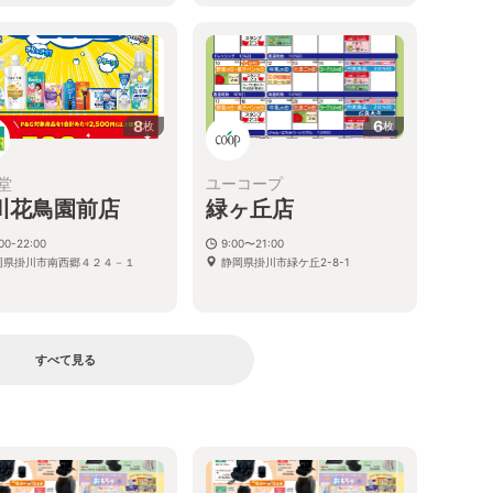
8
6
枚
枚
堂
ユーコープ
川花鳥園前店
緑ヶ丘店
00-22:00
9:00〜21:00
岡県掛川市南西郷４２４－１
静岡県掛川市緑ケ丘2-8-1
すべて見る