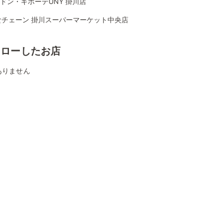
Aドン・キホーテUNY 掛川店
食チェーン 掛川スーパーマーケット中央店
ォローしたお店
ありません