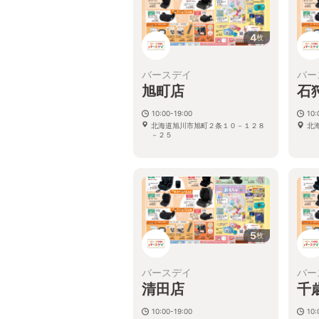
4
枚
バースデイ
バー
旭町店
石
10:00-19:00
10:
北海道旭川市旭町２条１０－１２８
北
－２５
5
枚
バースデイ
バー
清田店
千
10:00-19:00
10: