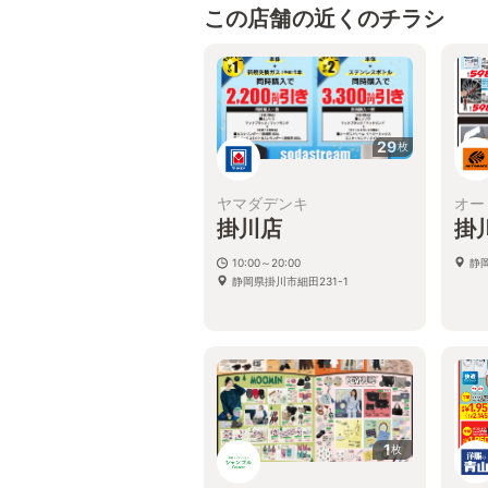
この店舗の近くのチラシ
29
枚
ヤマダデンキ
オー
掛川店
掛
10:00～20:00
静
静岡県掛川市細田231-1
1
枚