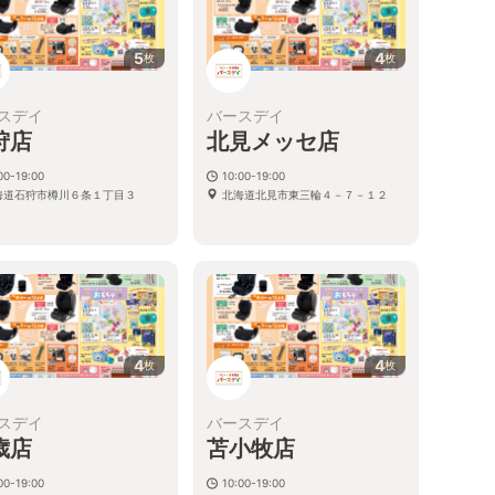
5
4
枚
枚
スデイ
バースデイ
狩店
北見メッセ店
00-19:00
10:00-19:00
海道石狩市樽川６条１丁目３
北海道北見市東三輪４－７－１２
4
4
枚
枚
スデイ
バースデイ
歳店
苫小牧店
00-19:00
10:00-19:00