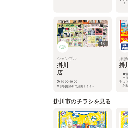
１
1
枚
シャンブル
洋服
掛川
掛
■通
土日
10:00-19:00
よ
が
静岡県掛川市細田１９９－
を
静
掛川市のチラシを見る