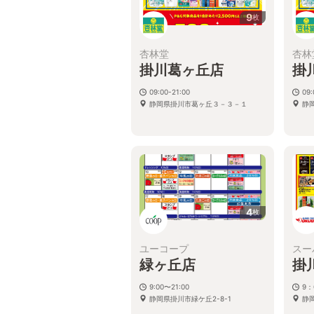
9
枚
杏林堂
杏林
掛川葛ヶ丘店
掛
09:00-21:00
09:
静岡県掛川市葛ヶ丘３－３－１
静
4
枚
ユーコープ
スー
緑ヶ丘店
掛
9:00〜21:00
9：
静岡県掛川市緑ケ丘2-8-1
静岡