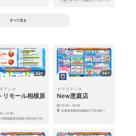
を確認ください
静岡県掛川市大池2898番地の4
すべて見る
る
32
34
枚
枚
ダデンキ
ヤマダデンキ
トリモール相模原
New恵庭店
10:00～20:00
北海道恵庭市柏陽町3丁目266-1
00～21:00
奈川県相模原市南区大野台6丁目1
号