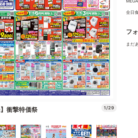
MEG
全日
フ
まだ
1/29
機】衝撃特価祭