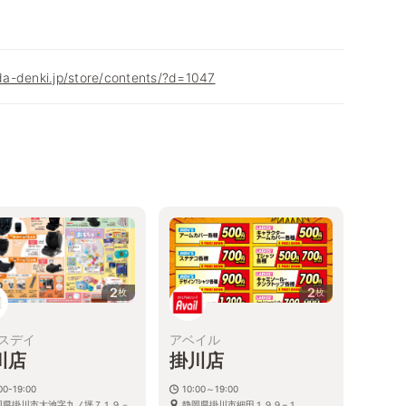
a-denki.jp/store/contents/?d=1047
2
2
枚
枚
スデイ
アベイル
川店
掛川店
00-19:00
10:00～19:00
岡県掛川市大池字九ノ坪７１９－
静岡県掛川市細田１９９−１