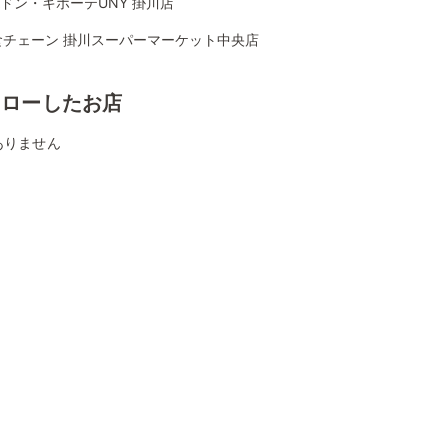
Aドン・キホーテUNY 掛川店
食チェーン 掛川スーパーマーケット中央店
ォローしたお店
ありません