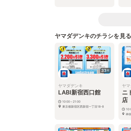
ヤマダデンキのチラシを見
33
枚
ヤマダデンキ
ヤマ
LABI新宿西口館
ニ
店
10:00～21:00
東京都新宿区西新宿一丁目18-8
10:
神
番1