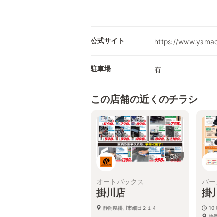
公式サイト
https://www.yamad
駐車場
有
この店舗の近くのチラシ
5
枚
オートバックス
バー
掛川店
掛
静岡県掛川市細田２１４
10:
静