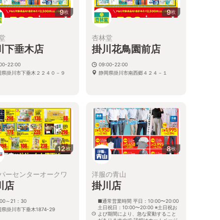
9
9
枚
枚
堂
杏林堂
川下垂木店
掛川花鳥園前店
00-22:00
09:00-22:00
岡県掛川市下垂木２２４０－９
静岡県掛川市南西郷４２４－１
12
8
枚
枚
パーセンターオークワ
洋服の青山
川店
掛川店
00～21：30
■通常営業時間 平日：10:00〜20:00
土日祝日：10:00〜20:00 ※土日祝お
県掛川市下垂木1874-29
よび期間により、急な変動すること
がありますので 詳細はホームページ