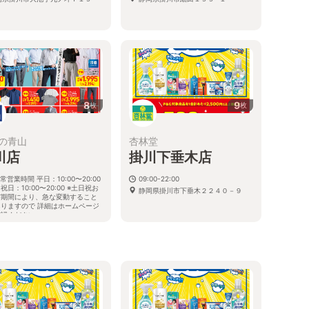
8
9
枚
枚
の青山
杏林堂
川店
掛川下垂木店
店
常営業時間 平日：10:00〜20:00
09:00-22:00
祝日：10:00〜20:00 ※土日祝お
静岡県掛川市下垂木２２４０－９
び期間により、急な変動すること
ありますので 詳細はホームページ
確認ください
１
岡県掛川市大池2898番地の4