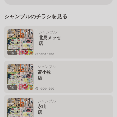
シャンブルのチラシを見る
シャンブル
北見メッセ
店
1
枚
10:00-19:00
北海道北見市東三輪４－７－１
７
シャンブル
苫小牧
店
1
枚
10:00-19:00
北海道苫小牧市明野新町６－２３－２
６
シャンブル
永山