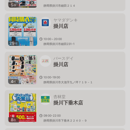
5
枚
静岡県掛川市細田２１４
ヤマダデンキ
掛川店
10:00～20:00
29
枚
静岡県掛川市細田231-1
バースデイ
掛川店
10:00-19:00
4
枚
静岡県掛川市大池字九ノ坪７１９－１
杏林堂
掛川下垂木店
09:00-22:00
8
枚
静岡県掛川市下垂木２２４０－９