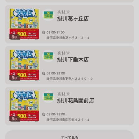
杏林堂
掛川葛ヶ丘店
09:00-21:00
8
枚
静岡県掛川市葛ヶ丘３－３－１
杏林堂
掛川下垂木店
09:00-22:00
8
枚
静岡県掛川市下垂木２２４０－９
杏林堂
掛川花鳥園前店
09:00-22:00
8
枚
静岡県掛川市南西郷４２４－１
すべて見る