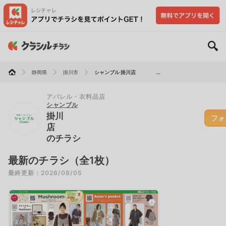
静岡県
掛川市
シャンブル 掛川店 ...
アパレル・衣料品店
シャンブル
掛川
フォ
店
のチラシ
最新のチラシ（全1枚）
最終更新：2026/08/05