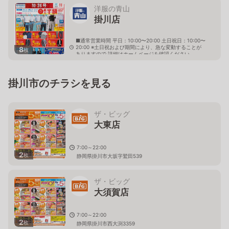
洋服の青山
掛川店
■通常営業時間 平日：10:00〜20:00 土日祝日：10:00〜
20:00 ※土日祝および期間により、急な変動することが
8
枚
ありますので 詳細はホームページを確認ください
静岡県掛川市大池2898番地の4
掛川市のチラシを見る
ザ・ビッグ
大東店
7:00～22:00
2
枚
静岡県掛川市大坂字鷲田539
ザ・ビッグ
大須賀店
7:00～22:00
2
枚
静岡県掛川市西大渕3359