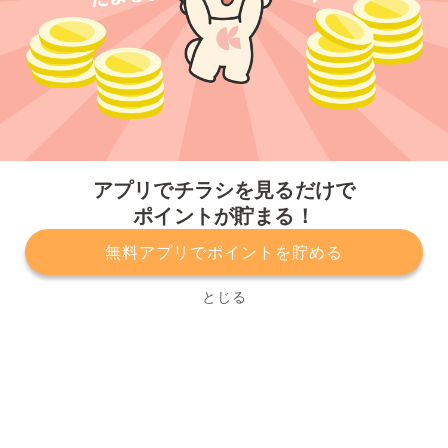
今すぐアプリをダウンロードする
アプリでチラシを見るだけで
ポイントが貯まる！
無料アプリでポイントを貯める
プライバシーポリシー
利用規約
運営会社
サービスに関してのお問い合わせ
チラシ掲載をお考えの方
とじる
Copyright© Kurashiru, Inc. All Rights Reserved.