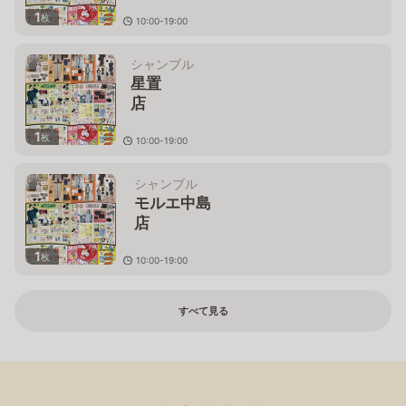
1
枚
10:00-19:00
北海道旭川市永山６条１３丁目８５－
３
シャンブル
星置
店
1
枚
10:00-19:00
北海道札幌市手稲区手稲山口４９１－
１
シャンブル
モルエ中島
店
1
枚
10:00-19:00
北海道室蘭市中島本町１－２－
４
すべて見る