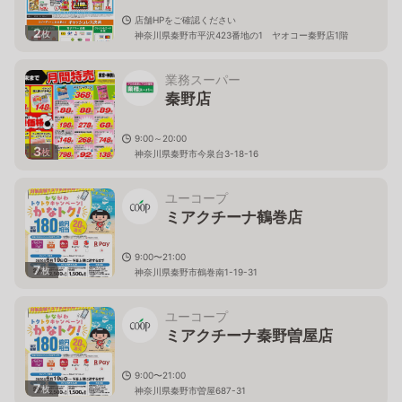
店舗HPをご確認ください
2
枚
神奈川県秦野市平沢423番地の1 ヤオコー秦野店1階
業務スーパー
秦野店
9:00～20:00
3
枚
神奈川県秦野市今泉台3-18-16
ユーコープ
ミアクチーナ鶴巻店
9:00〜21:00
7
枚
神奈川県秦野市鶴巻南1-19-31
ユーコープ
ミアクチーナ秦野曽屋店
9:00〜21:00
7
枚
神奈川県秦野市曽屋687-31