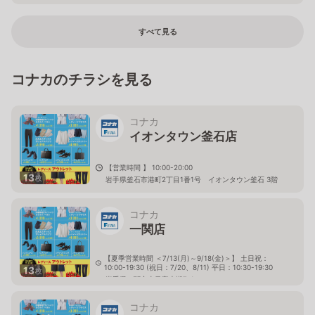
すべて見る
コナカのチラシを見る
コナカ
イオンタウン釜石店
【営業時間 】 10:00-20:00
13
枚
岩手県釜石市港町2丁目1番1号 イオンタウン釜石 3階
コナカ
一関店
【夏季営業時間 ＜7/13(月)～9/18(金)＞】 土日祝：
10:00-19:30 (祝日：7/20、8/11) 平日：10:30-19:30
13
枚
岩手県一関市山目字大槻7-1
コナカ