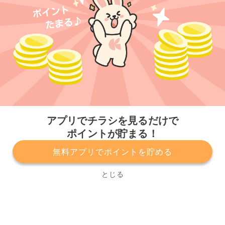
今すぐアプリをダウンロードする
アプリでチラシを見るだけで
ポイントが貯まる！
無料アプリでポイントを貯める
プライバシーポリシー
利用規約
運営会社
サービスに関してのお問い合わせ
チラシ掲載をお考えの方
とじる
Copyright© Kurashiru, Inc. All Rights Reserved.