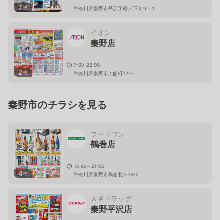
7
枚
神奈川県秦野市平沢字松ノ下４９−１
イオン
秦野店
7:00-22:00
2
枚
神奈川県秦野市入船町12-1
秦野市のチラシを見る
フードワン
鶴巻店
10:00～21:00
4
枚
神奈川県秦野市鶴巻北1-16-3
スギドラッグ
秦野平沢店