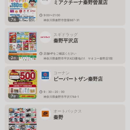
ミアクチーナ秦野曽屋店
9:00〜21:00
7
枚
神奈川県秦野市曽屋687-31
スギドラッグ
秦野平沢店
店舗HPをご確認ください
2
枚
神奈川県秦野市平沢423番地の1 ヤオコー秦野店1階
コーナン
ビーバートザン秦野店
9：30～20：00
7
枚
神奈川県秦野市平沢1744-1
オートバックス
秦野