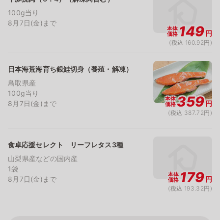
100g当り
8月7日(金)まで
149
本体
円
価格
(税込 160.92円)
日本海荒海育ち銀鮭切身（養殖・解凍）
鳥取県産
100g当り
359
本体
8月7日(金)まで
円
価格
(税込 387.72円)
食卓応援セレクト リーフレタス3種
山梨県産などの国内産
1袋
179
本体
8月7日(金)まで
円
価格
(税込 193.32円)