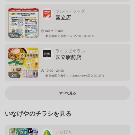
ツルハドラッグ
国立店
9:00〜22:00
18
枚
東京都国立市中1-17-27関口第3ビル
ライフビオラル
国立駅前店
10:00～21:00
2
枚
東京都国立市中1-1-52nonowa国立SOUTH
すべて見る
いなげやのチラシを見る
いなげや