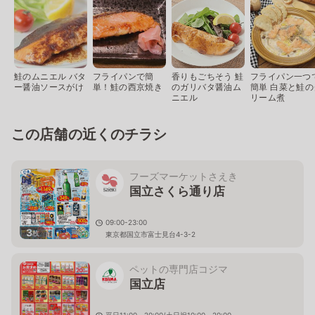
鮭のムニエル バタ
フライパンで簡
香りもごちそう 鮭
フライパン一つ
ー醤油ソースがけ
単！鮭の西京焼き
のガリバタ醤油ム
簡単 白菜と鮭の
ニエル
リーム煮
この店舗の近くのチラシ
フーズマーケットさえき
国立さくら通り店
09:00-23:00
3
枚
東京都国立市富士見台4-3-2
ペットの専門店コジマ
国立店