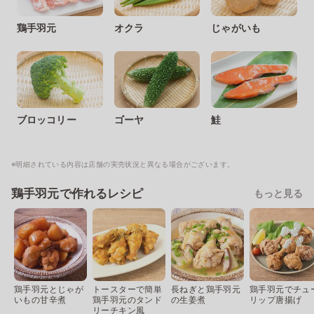
鶏手羽元
オクラ
じゃがいも
ブロッコリー
ゴーヤ
鮭
※明細されている内容は店舗の実売状況と異なる場合がございます。
鶏手羽元で作れるレシピ
もっと見る
鶏手羽元とじゃが
トースターで簡単
長ねぎと鶏手羽元
鶏手羽元でチュ
いもの甘辛煮
鶏手羽元のタンド
の生姜煮
リップ唐揚げ
リーチキン風