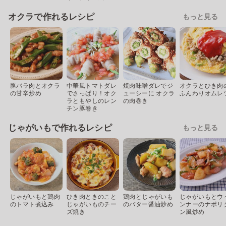
オクラで作れるレシピ
もっと見る
豚バラ肉とオクラ
中華風トマトダレ
焼肉味噌ダレでジ
オクラとひき肉
の甘辛炒め
でさっぱり！オク
ューシーに オクラ
ふんわりオムレ
ラともやしのレン
の肉巻き
チン豚巻き
じゃがいもで作れるレシピ
もっと見る
じゃがいもと鶏肉
ひき肉ときのこと
鶏肉とじゃがいも
じゃがいもとウ
のトマト煮込み
じゃがいものチー
のバター醤油炒め
ンナーのナポリ
ズ焼き
ン風炒め