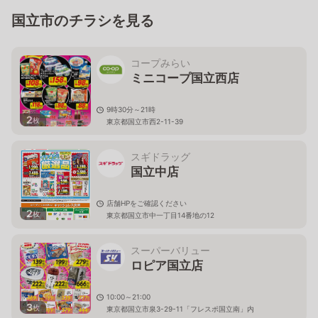
国立市のチラシを見る
コープみらい
ミニコープ国立西店
9時30分～21時
2
枚
東京都国立市西2-11-39
スギドラッグ
国立中店
店舗HPをご確認ください
2
枚
東京都国立市中一丁目14番地の12
スーパーバリュー
ロピア国立店
10:00～21:00
3
枚
東京都国立市泉3-29-11「フレスポ国立南」内