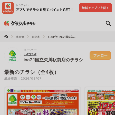
東京都
国立市
いなげや ina21国立矢...
スーパー
いなげや
フォロー
ina21国立矢川駅前店のチラシ
最新のチラシ（全4枚）
最終更新：2026/08/07