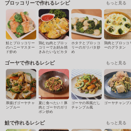
ブロッコリーで作れるレシピ
もっと見る
鮭とブロッコリー
鶏むね肉とブロッ
ホタテとブロッコ
鶏肉とブロッコ
のハニーマスター
コリーでお好み焼
リーのガリバタ炒
ーのグラタン
ド炒め
きみたいなピカタ
め
ゴーヤで作れるレシピ
もっと見る
厚揚げゴーヤチャ
夏に食べたい！豚
ゴーヤの和風だし
ゴーヤチャンプ
ンプルー
肉とゴーヤのガリ
チャンプル風
ポン炒め
鮭で作れるレシピ
もっと見る