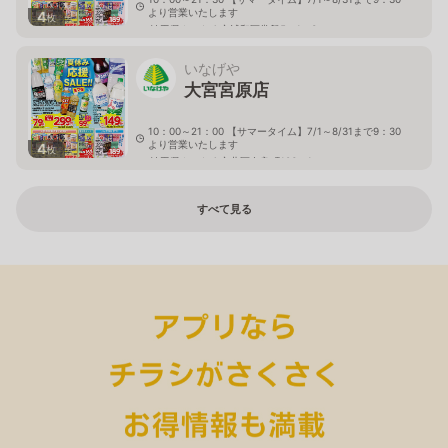
より営業いたします
4
枚
埼玉県さいたま市浦和区常盤5－1－3
いなげや
大宮宮原店
10：00～21：00 【サマータイム】7/1～8/31まで9：30
より営業いたします
4
枚
埼玉県さいたま市北区奈良町106－1
すべて見る