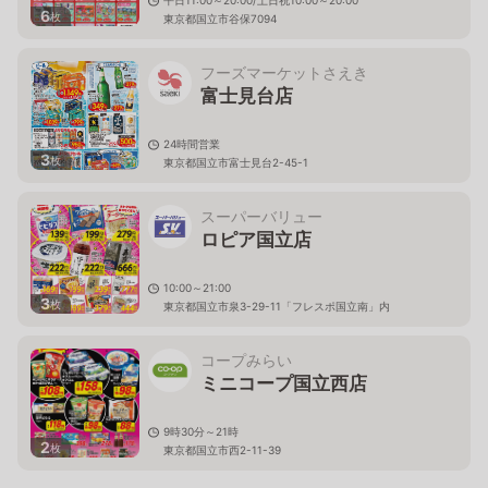
平日11:00～20:00/土日祝10:00～20:00
6
枚
東京都国立市谷保7094
フーズマーケットさえき
富士見台店
24時間営業
3
枚
東京都国立市富士見台2-45-1
スーパーバリュー
ロピア国立店
10:00～21:00
3
枚
東京都国立市泉3-29-11「フレスポ国立南」内
コープみらい
ミニコープ国立西店
9時30分～21時
2
枚
東京都国立市西2-11-39