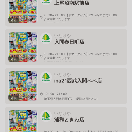
上尾沼南駅前店
9：30～21：00 【サマータイム】7/1～8/31まで9：00
より営業いたします
4
枚
埼玉県上尾市原市中1－1－8
いなげや
入間春日町店
9：30～21：00 【サマータイム】7/1～8/31まで9：00
より営業いたします
4
枚
埼玉県入間市春日町1－4－15
いなげや
ina21西武入間ペペ店
10：00～21：00
4
枚
埼玉県入間市河原町2－1西武入間ペペ内
いなげや
浦和ときわ店
10：00～21：30 【サマータイム】7/1～8/31まで9：30