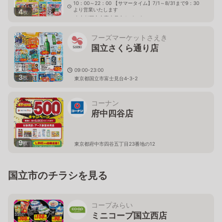
10：00～22：00 【サマータイム】7/1～8/31まで9：30
より営業いたします
4
枚
東京都国立市富士見台4－9－3
フーズマーケットさえき
国立さくら通り店
09:00-23:00
3
枚
東京都国立市富士見台4-3-2
コーナン
府中四谷店
9
枚
東京都府中市四谷五丁目23番地の12
国立市のチラシを見る
コープみらい
ミニコープ国立西店