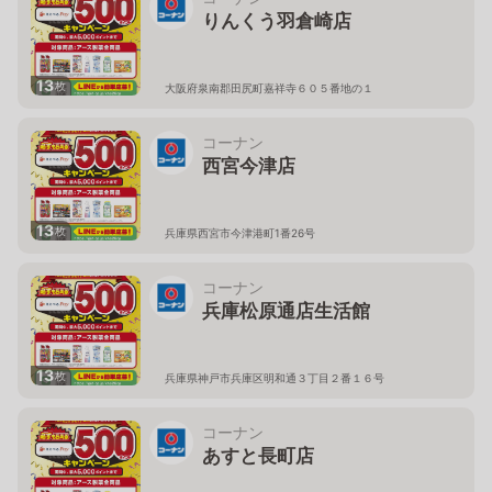
りんくう羽倉崎店
13
枚
大阪府泉南郡田尻町嘉祥寺６０５番地の１
コーナン
西宮今津店
13
枚
兵庫県西宮市今津港町1番26号
コーナン
兵庫松原通店生活館
13
枚
兵庫県神戸市兵庫区明和通３丁目２番１６号
コーナン
あすと長町店