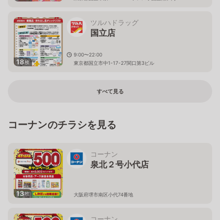
ツルハドラッグ
国立店
9:00〜22:00
18
枚
東京都国立市中1-17-27関口第3ビル
すべて見る
コーナンのチラシを見る
コーナン
泉北２号小代店
13
枚
大阪府堺市南区小代74番地
コーナン