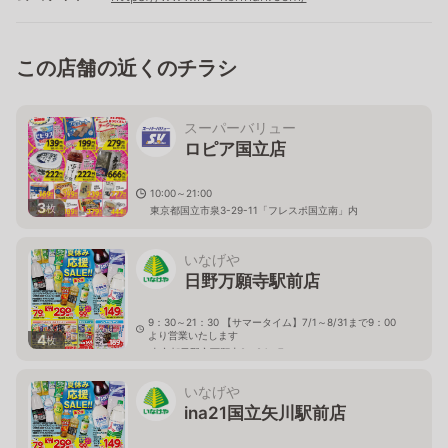
この店舗の近くのチラシ
スーパーバリュー
ロピア国立店
10:00～21:00
3
枚
東京都国立市泉3-29-11「フレスポ国立南」内
いなげや
日野万願寺駅前店
9：30～21：30 【サマータイム】7/1～8/31まで9：00
より営業いたします
4
枚
東京都日野市万願寺2－24－7
いなげや
ina21国立矢川駅前店