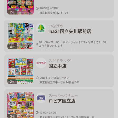
9時30分～21時
2
枚
東京都国立市西2-11-39
いなげや
ina21国立矢川駅前店
10：00～22：00 【サマータイム】7/1～8/31まで9：30
より営業いたします
4
枚
東京都国立市富士見台4－9－3
スギドラッグ
国立中店
店舗HPをご確認ください
2
枚
東京都国立市中一丁目14番地の12
スーパーバリュー
ロピア国立店
10:00～21:00
3
枚
東京都国立市泉3-29-11「フレスポ国立南」内