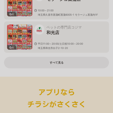
10:00～21:00
6
枚
埼玉県久喜市菖蒲町菖蒲6005-1 モラージュ菖蒲内1F
ペットの専門店コジマ
和光店
平日11:00～20:00/土日祝10:00～20:00
6
枚
埼玉県和光市白子2-10-20
すべて見る