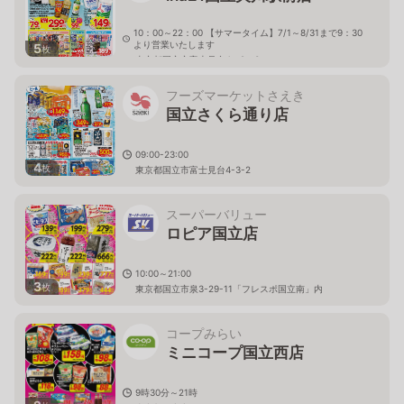
10：00～22：00 【サマータイム】7/1～8/31まで9：30
より営業いたします
5
枚
東京都国立市富士見台4－9－3
フーズマーケットさえき
国立さくら通り店
09:00-23:00
4
枚
東京都国立市富士見台4-3-2
スーパーバリュー
ロピア国立店
10:00～21:00
3
枚
東京都国立市泉3-29-11「フレスポ国立南」内
コープみらい
ミニコープ国立西店
9時30分～21時