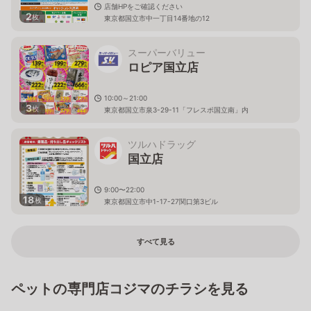
店舗HPをご確認ください
2
枚
東京都国立市中一丁目14番地の12
スーパーバリュー
ロピア国立店
10:00～21:00
3
枚
東京都国立市泉3-29-11「フレスポ国立南」内
ツルハドラッグ
国立店
9:00〜22:00
18
枚
東京都国立市中1-17-27関口第3ビル
すべて見る
ペットの専門店コジマのチラシを見る