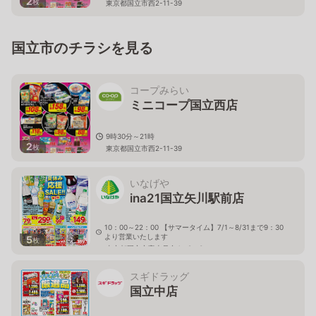
2
枚
東京都国立市西2-11-39
国立市のチラシを見る
コープみらい
ミニコープ国立西店
9時30分～21時
2
枚
東京都国立市西2-11-39
いなげや
ina21国立矢川駅前店
10：00～22：00 【サマータイム】7/1～8/31まで9：30
より営業いたします
5
枚
東京都国立市富士見台4－9－3
スギドラッグ
国立中店