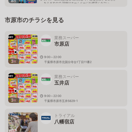
8
枚
ありますので 詳細はホームページを確認ください
千葉県市原市君塚二丁目13番地1
市原市のチラシを見る
業務スーパー
市原店
9:00～22:00
3
枚
千葉県市原市北国分寺台1丁目11番2
業務スーパー
五井店
9:00～22:00
3
枚
千葉県市原市五井5629-1
トライアル
八幡宿店