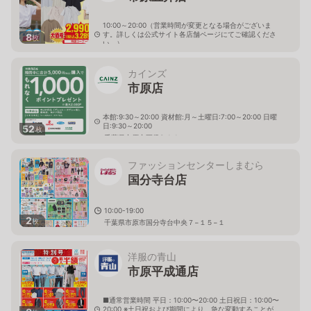
10:00～20:00（営業時間が変更となる場合がございま
す。詳しくは公式サイト各店舗ページにてご確認くださ
8
枚
い。）
千葉県市原市更級2-2-1
カインズ
市原店
本館:9:30～20:00 資材館:月～土曜日:7:00～20:00 日曜
日:9:30～20:00
52
枚
千葉県市原市更級3-1-1
ファッションセンターしまむら
国分寺台店
10:00-19:00
2
枚
千葉県市原市国分寺台中央７−１５−１
洋服の青山
市原平成通店
■通常営業時間 平日：10:00〜20:00 土日祝日：10:00〜
20:00 ※土日祝および期間により、急な変動することが