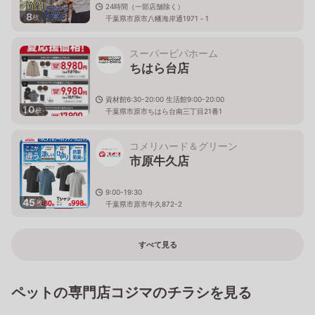
24時間（一部店舗除く）
8
枚
千葉県市原市八幡海岸通1971－1
スーパービバホーム
ちはら台店
資材館6:30-20:00 生活館9:00-20:00
10
枚
千葉県市原市ちはら台南三丁目21番1
コメリハード＆グリーン
市原牛久店
9:00-19:30
45
枚
千葉県市原市牛久872-2
すべて見る
ペットの専門店コジマのチラシを見る