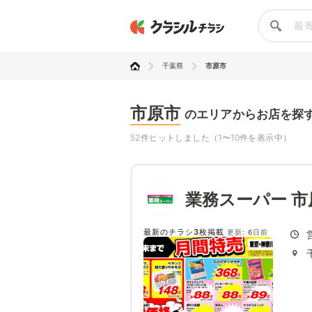
千葉県
市原市
市原市
のエリアからお店を探
52件ヒットしました（1〜10件を表示中）
業務スーパー 市
最新のチラシ3枚掲載
更新: 6日前