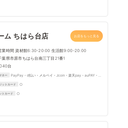
ーム ちはら台店
お店をもっと見る
営業時間 資材館6:30-20:00 生活館9:00-20:00
千葉県市原市ちはら台南三丁目21番1
1040台
PayPay・d払い・メルペイ・Jcoin・楽天pay・auPAY・微
マネー
信支付・Alipay・SmartCode・Coinプラス
○
ジットカード
○
ントカード