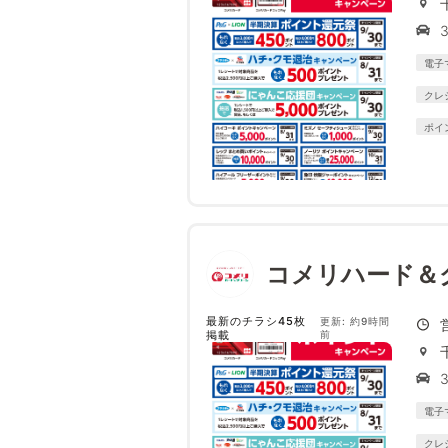
電子
クレ
ポイ
コメリハード＆
最新のチラシ45枚
更新: 約9時間
掲載
前
電子
クレ