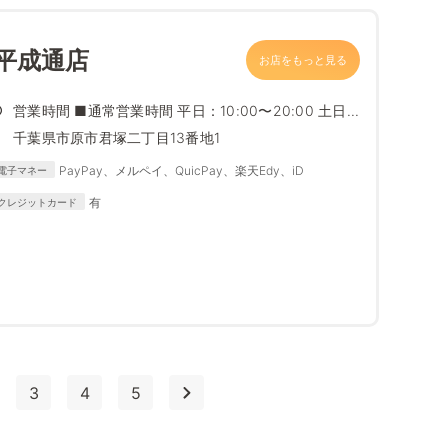
平成通店
お店をもっと見る
営業時間 ■通常営業時間 平日：10:00〜20:00 土日...
千葉県市原市君塚二丁目13番地1
PayPay、メルペイ、QuicPay、楽天Edy、iD
電子マネー
有
クレジットカード
3
4
5