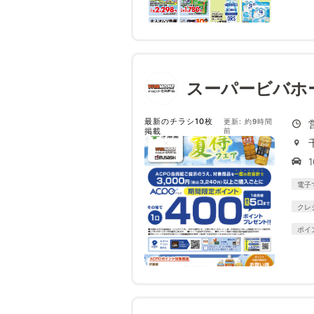
スーパービバホ
最新のチラシ10枚
更新: 約9時間
掲載
前
電子
クレ
ポイ