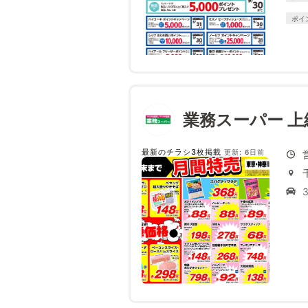
ポイ
業務スーパー 上
最新のチラシ3枚掲載
更新: 6日前