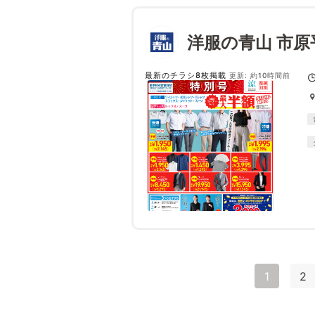
洋服の青山 市原
最新のチラシ8枚掲載
更新: 約10時間前
1
2