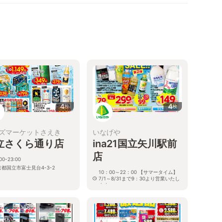
4
4
枚
枚
ズマーケットさえき
いなげや
立さくら通り店
ina21国立矢川駅前
店
00-23:00
京都国立市富士見台4-3-2
10：00～22：00 【サマータイム】
7/1～8/31まで9：30より営業いたし
ます
東京都国立市富士見台4－9－3