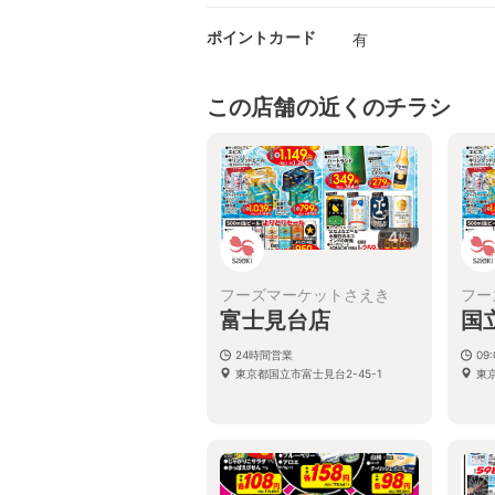
ポイントカード
有
この店舗の近くのチラシ
4
枚
フーズマーケットさえき
フー
富士見台店
国
24時間営業
09:
東京都国立市富士見台2-45-1
東