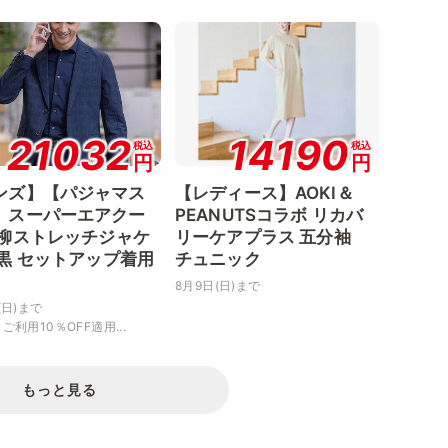
21032
14190
税込
税込
円
円
ンズ】【パジャマス
【レディース】AOKI＆
】スーパーエアクー
PEANUTSコラボ リカバ
楊柳ストレッチジャケ
リーケアプラス 五分袖
 黒 セットアップ着用
チュニック
8月9日(日)まで
(日)まで
ご利用10％OFF適用...
もっと見る