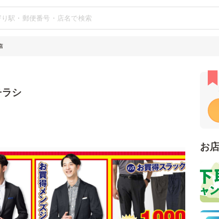
店
チラシ
お