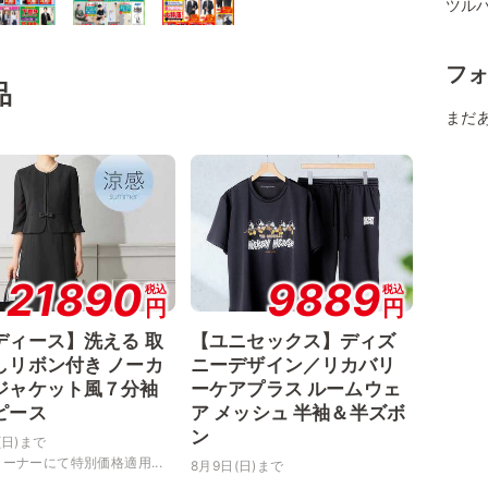
ツル
フ
品
まだ
21890
9889
税込
税込
円
円
ディース】洗える 取
【ユニセックス】ディズ
しリボン付き ノーカ
ニーデザイン／リカバリ
ジャケット風７分袖
ーケアプラス ルームウェ
ピース
ア メッシュ 半袖＆半ズボ
ン
(日)まで
ーナーにて特別価格適用...
8月9日(日)まで