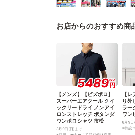
お店からのおすすめ商
5489
税込
円
【メンズ】【ビズポロ】
【レ
スーパーエアクール クイ
り外
ックリードライ ノンアイ
ラー
ロンストレッチ ボタンダ
ワン
ウンポロシャツ 市松
8月9日
※特設コ
8月9日(日)まで
※特設コーナーにて特別価格適用...