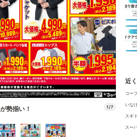
近
コー
いなげ
1/7
品が勢揃い！
スギ
スー