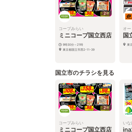
2
枚
コープみらい
オー
ミニコープ国立西店
国
9時30分～21時
東
東京都国立市西2-11-39
国立市のチラシを見る
2
枚
コープみらい
いな
ミニコープ国立西店
in