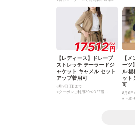
17512
税込
円
【レディース】ドレープ
【メ
ストレッチ テーラードジ
ーツ
ャケット キャメル セット
ル 
アップ着用可
ット
可
8月9日(日)まで
※クーポンご利用20％OFF適...
8月9日
※下取り