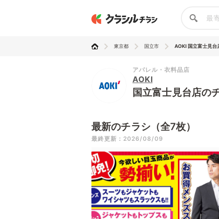
東京都
国立市
AOKI 国立富士見台
アパレル・衣料品店
AOKI
国立富士見台店の
最新のチラシ（全7枚）
最終更新：2026/08/09