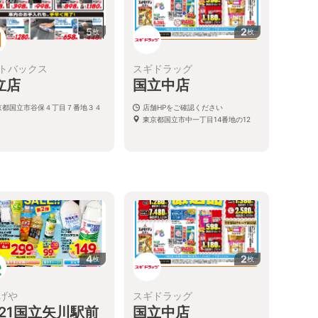
5
2
枚
枚
トバックス
スギドラッグ
立店
国立中店
京都国立市谷保４丁目７番地３４
店舗HPをご確認ください
東京都国立市中一丁目14番地の12
4
2
枚
枚
げや
スギドラッグ
a21国立矢川駅前
国立中店