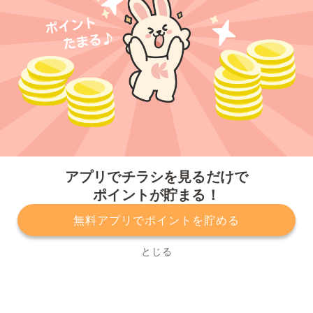
今すぐアプリをダウンロードする
アプリでチラシを見るだけで
ポイントが貯まる！
無料アプリでポイントを貯める
プライバシーポリシー
利用規約
運営会社
サービスに関してのお問い合わせ
チラシ掲載をお考えの方
とじる
Copyright© Kurashiru, Inc. All Rights Reserved.