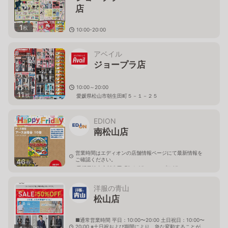
店
1
枚
10:00-20:00
愛媛県松山市朝生田町５－１－２
５
アベイル
ジョープラ店
10:00～20:00
11
枚
愛媛県松山市朝生田町５－１－２５
EDION
南松山店
営業時間はエディオンの店舗情報ページにて最新情報を
ご確認ください。
46
枚
愛媛県松山市朝生田町5-1-25ジョー･プラ3F
洋服の青山
松山店
■通常営業時間 平日：10:00〜20:00 土日祝日：10:00〜
20:00 ※土日祝および期間により、急な変動することが