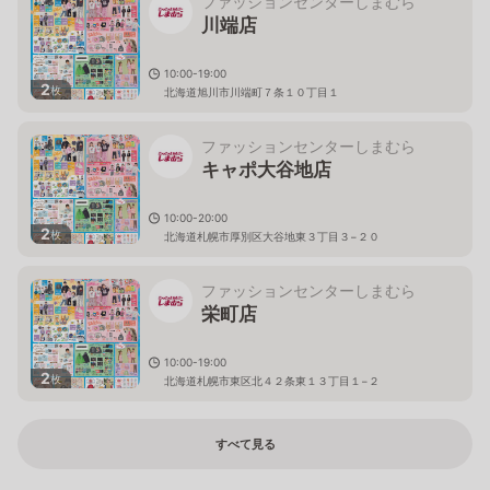
ファッションセンターしまむら
川端店
10:00-19:00
2
枚
北海道旭川市川端町７条１０丁目１
ファッションセンターしまむら
キャポ大谷地店
10:00-20:00
2
枚
北海道札幌市厚別区大谷地東３丁目３−２０
ファッションセンターしまむら
栄町店
10:00-19:00
2
枚
北海道札幌市東区北４２条東１３丁目１−２
すべて見る