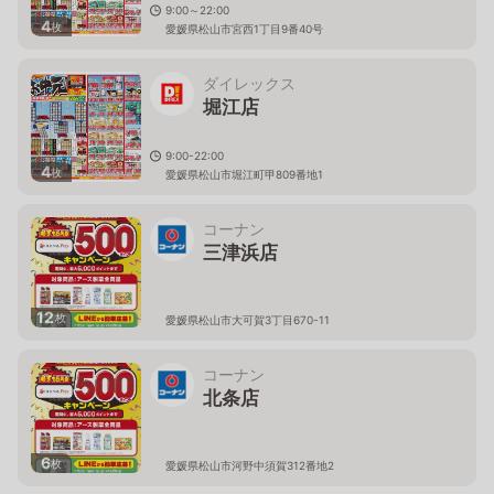
9:00～22:00
4
枚
愛媛県松山市宮西1丁目9番40号
ダイレックス
堀江店
9:00-22:00
4
枚
愛媛県松山市堀江町甲809番地1
コーナン
三津浜店
12
枚
愛媛県松山市大可賀3丁目670-11
コーナン
北条店
6
枚
愛媛県松山市河野中須賀312番地2