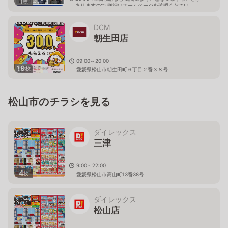
1
枚
ありますので 詳細はホームページを確認ください
愛媛県松山市朝生田町二丁目1番10号
DCM
朝生田店
09:00～20:00
19
枚
愛媛県松山市朝生田町６丁目２番３８号
松山市のチラシを見る
ダイレックス
三津
9:00～22:00
4
枚
愛媛県松山市高山町13番38号
ダイレックス
松山店