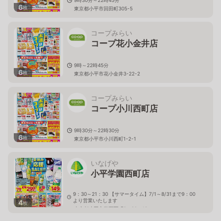
6
枚
東京都小平市回田町305-5
コープみらい
コープ花小金井店
9時～22時45分
6
枚
東京都小平市花小金井3-22-2
コープみらい
コープ小川西町店
9時30分～22時30分
6
枚
東京都小平市小川西町1-2-1
いなげや
小平学園西町店
9：30～21：30 【サマータイム】7/1～8/31まで9：00
より営業いたします
4
枚
東京都小平市学園西町3－30－18