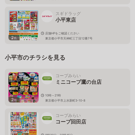
スギドラッグ
小平東店
店舗HPをご確認ください
2
枚
東京都小平市天神町三丁目12番7号
小平市のチラシを見る
コープみらい
ミニコープ鷹の台店
10時～21時
2
枚
東京都小平市上水新町3-10-8
コープみらい
コープ回田店
9時30分～22時45分