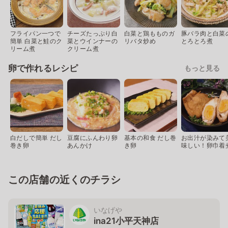
フライパン一つで
チーズたっぷり白
白菜と鶏もものガ
豚バラ肉と白菜
簡単 白菜と鮭のク
菜とウインナーの
リバタ炒め
とろとろ煮
リーム煮
クリーム煮
卵で作れるレシピ
もっと見る
白だしで簡単 だし
豆腐にふんわり卵
基本の和食 だし巻
お出汁が染みて
巻き卵
あんかけ
き卵
味しい！卵巾着
この店舗の近くのチラシ
いなげや
ina21小平天神店