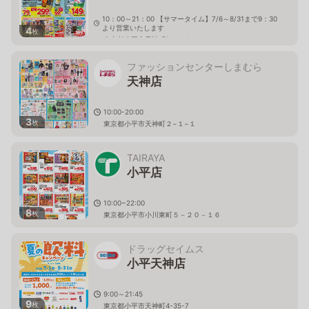
10：00～21：00 【サマータイム】7/6～8/31まで9：30
より営業いたします
4
枚
東京都小平市天神町2－1－1
ファッションセンターしまむら
天神店
10:00-20:00
3
枚
東京都小平市天神町２−１−１
TAIRAYA
小平店
10:00~22:00
8
枚
東京都小平市小川東町５－２０－１６
ドラッグセイムス
小平天神店
9:00～21:45
9
枚
東京都小平市天神町4-35-7