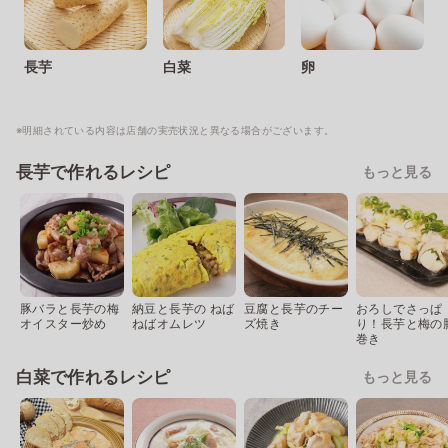
長芋
白菜
卵
※明細されている内容は店舗の実売状況と異なる場合がございます。
長芋で作れるレシピ
もっと見る
豚バラと長芋の梅
納豆と長芋の ねば
豆腐と長芋のチー
おろしでさっぱ
オイスター炒め
ねばオムレツ
ズ焼き
り！長芋と梅の
巻き
白菜で作れるレシピ
もっと見る