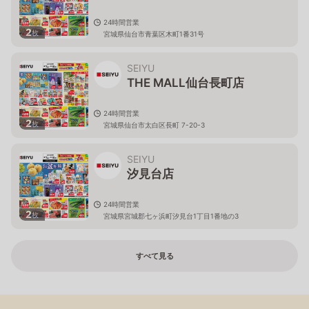
24時間営業
2
枚
宮城県仙台市青葉区木町1番31号
SEIYU
THE MALL仙台長町店
24時間営業
2
枚
宮城県仙台市太白区長町 7-20-3
SEIYU
汐見台店
24時間営業
2
枚
宮城県宮城郡七ヶ浜町汐見台1丁目1番地の3
すべて見る