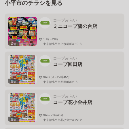
小平市のチラシを見る
コープみらい
ミニコープ鷹の台店
10時～21時
2
枚
東京都小平市上水新町3-10-8
コープみらい
コープ回田店
9時30分～22時45分
6
枚
東京都小平市回田町305-5
コープみらい
コープ花小金井店
9時～22時45分
6
枚
東京都小平市花小金井3-22-2