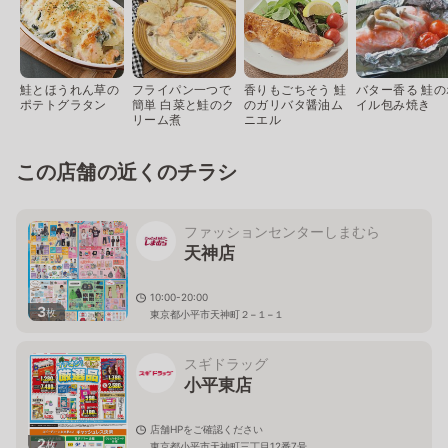
鮭とほうれん草の
フライパン一つで
香りもごちそう 鮭
バター香る 鮭の
ポテトグラタン
簡単 白菜と鮭のク
のガリバタ醤油ム
イル包み焼き
リーム煮
ニエル
この店舗の近くのチラシ
ファッションセンターしまむら
天神店
10:00-20:00
3
枚
東京都小平市天神町２−１−１
スギドラッグ
小平東店
店舗HPをご確認ください
2
枚
東京都小平市天神町三丁目12番7号