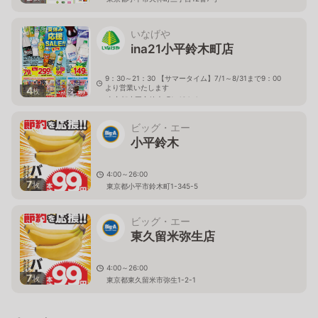
いなげや
ina21小平鈴木町店
9：30～21：30 【サマータイム】7/1～8/31まで9：00
より営業いたします
4
枚
東京都小平市鈴木町1-464-4
ビッグ・エー
小平鈴木
4:00～26:00
7
枚
東京都小平市鈴木町1-345-5
ビッグ・エー
東久留米弥生店
4:00～26:00
7
枚
東京都東久留米市弥生1-2-1