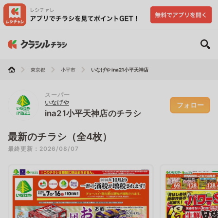
東京都
小平市
いなげや ina21小平天神店
スーパー
いなげや
フォロー
ina21小平天神店のチラシ
最新のチラシ（全4枚）
最終更新：2026/08/07