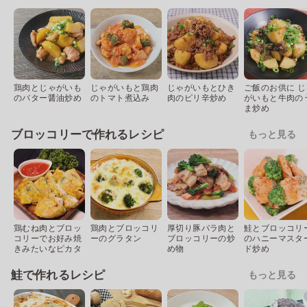
鶏肉とじゃがいも
じゃがいもと鶏肉
じゃがいもとひき
ご飯のお供に じ
のバター醤油炒め
のトマト煮込み
肉のピリ辛炒め
がいもと牛肉の
ま炒め
ブロッコリーで作れるレシピ
もっと見る
鶏むね肉とブロッ
鶏肉とブロッコリ
厚切り豚バラ肉と
鮭とブロッコリ
コリーでお好み焼
ーのグラタン
ブロッコリーの炒
のハニーマスタ
きみたいなピカタ
め物
ド炒め
鮭で作れるレシピ
もっと見る