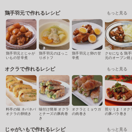
鶏手羽元で作れるレシピ
もっと見る
鶏手羽元とじゃが
鶏手羽元のほっこ
鶏手羽元と卵の甘
クセになる 鶏手
いもの甘辛煮
りポトフ
辛煮
元のオーブン焼
オクラで作れるレシピ
もっと見る
料亭の味 ネバネバ
味付け簡単 オクラ
オクラとミョウガ
照りうま！オク
オクラの卵焼き
とチーズの豚肉巻
の肉巻き
の豚バラ巻き
き
じゃがいもで作れるレシピ
もっと見る