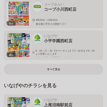
コープみらい
コープ小川西町店
9時30分～22時30分
6
枚
東京都小平市小川西町1-2-1
いなげや
小平学園西町店
9：30～21：30 【サマータイム】7/1～8/31まで9：00
より営業いたします
4
枚
東京都小平市学園西町3－30－18
すべて見る
いなげやのチラシを見る
いなげや
上尾沼南駅前店