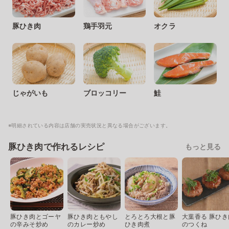
豚ひき肉
鶏手羽元
オクラ
じゃがいも
ブロッコリー
鮭
※明細されている内容は店舗の実売状況と異なる場合がございます。
豚ひき肉で作れるレシピ
もっと見る
豚ひき肉とゴーヤ
豚ひき肉ともやし
とろとろ大根と豚
大葉香る 豚ひき
の辛みそ炒め
のカレー炒め
ひき肉煮
のつくね