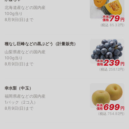
北海道産などの国内産
100g当り
79
本体
8月9日(日)まで
円
価格
(税込 85.32円)
種なし巨峰などの黒ぶどう（計量販売）
山梨県産などの国内産
100g当り
239
本体
8月9日(日)まで
円
価格
(税込 258.12円)
幸水梨（中玉）
福岡県産などの国内産
1パック（2コ入）
699
本体
8月9日(日)まで
円
価格
(税込 754.92円)