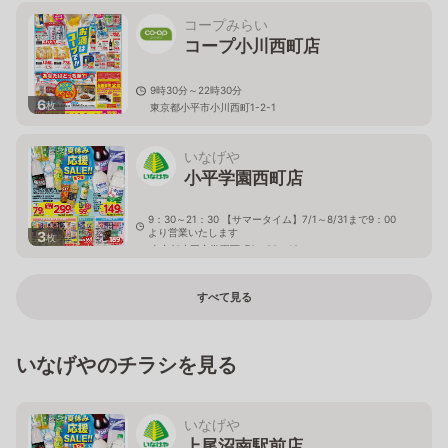
コープみらい
コープ小川西町店
9時30分～22時30分
6
枚
東京都小平市小川西町1-2-1
いなげや
小平学園西町店
9：30～21：30 【サマータイム】7/1～8/31まで9：00
より営業いたします
3
枚
東京都小平市学園西町3－30－18
すべて見る
いなげやのチラシを見る
いなげや
上尾沼南駅前店