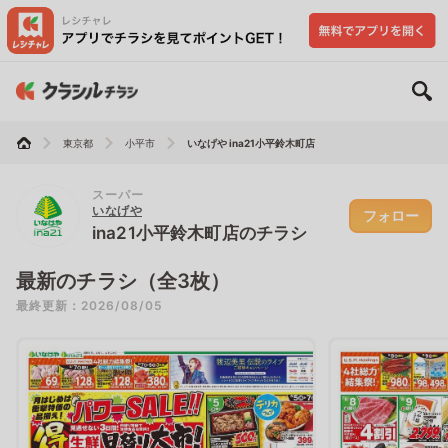
東京都
小平市
いなげや ina21小平鈴木町店
スーパー
いなげや
フォロー
ina21小平鈴木町店のチラシ
最新のチラシ（全3枚）
最終更新：2026/08/05