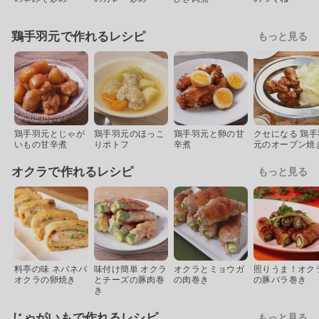
鶏手羽元で作れるレシピ
もっと見る
鶏手羽元とじゃが
鶏手羽元のほっこ
鶏手羽元と卵の甘
クセになる 鶏手
いもの甘辛煮
りポトフ
辛煮
元のオーブン焼
オクラで作れるレシピ
もっと見る
料亭の味 ネバネバ
味付け簡単 オクラ
オクラとミョウガ
照りうま！オク
オクラの卵焼き
とチーズの豚肉巻
の肉巻き
の豚バラ巻き
き
じゃがいもで作れるレシピ
もっと見る