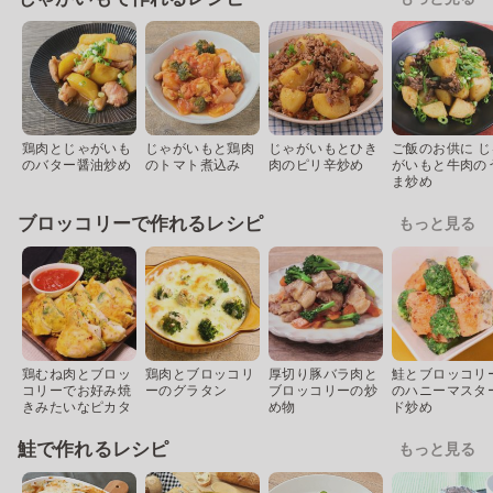
鶏肉とじゃがいも
じゃがいもと鶏肉
じゃがいもとひき
ご飯のお供に じ
のバター醤油炒め
のトマト煮込み
肉のピリ辛炒め
がいもと牛肉の
ま炒め
ブロッコリーで作れるレシピ
もっと見る
鶏むね肉とブロッ
鶏肉とブロッコリ
厚切り豚バラ肉と
鮭とブロッコリ
コリーでお好み焼
ーのグラタン
ブロッコリーの炒
のハニーマスタ
きみたいなピカタ
め物
ド炒め
鮭で作れるレシピ
もっと見る