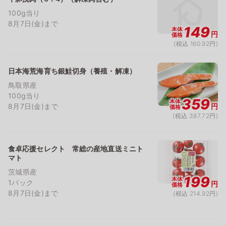
100g当り
8月7日(金)まで
149
本体
円
価格
(税込 160.92円)
日本海荒海育ち銀鮭切身（養殖・解凍）
鳥取県産
100g当り
359
本体
8月7日(金)まで
円
価格
(税込 387.72円)
食卓応援セレクト 常総の産地直送ミニト
マト
茨城県産
199
本体
1パック
円
価格
8月7日(金)まで
(税込 214.92円)