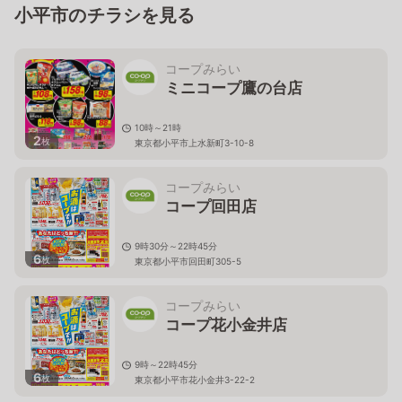
小平市のチラシを見る
コープみらい
ミニコープ鷹の台店
10時～21時
2
枚
東京都小平市上水新町3-10-8
コープみらい
コープ回田店
9時30分～22時45分
6
枚
東京都小平市回田町305-5
コープみらい
コープ花小金井店
9時～22時45分
6
枚
東京都小平市花小金井3-22-2