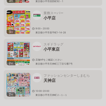
3
枚
東京都小平市回田町92－1
業務スーパー
小平店
9:00～20:00
3
枚
東京都小平市喜平町1-14-28
スギドラッグ
小平東店
店舗HPをご確認ください
2
枚
東京都小平市天神町三丁目12番7号
ファッションセンターしまむら
天神店
10:00-20:00
2
枚
東京都小平市天神町２−１−１