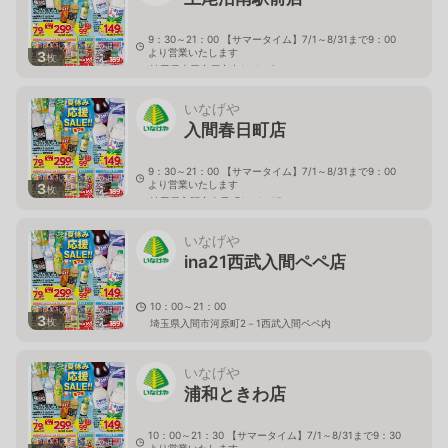
9：30～21：00 【サマータイム】7/1～8/31まで9：00
より営業いたします
3
枚
埼玉県上尾市原市中1－1－8
いなげや
入間春日町店
9：30～21：00 【サマータイム】7/1～8/31まで9：00
より営業いたします
3
枚
埼玉県入間市春日町1－4－15
いなげや
ina21西武入間ペペ店
10：00～21：00
3
枚
埼玉県入間市河原町2－1西武入間ペペ内
いなげや
浦和ときわ店
10：00～21：30 【サマータイム】7/1～8/31まで9：30