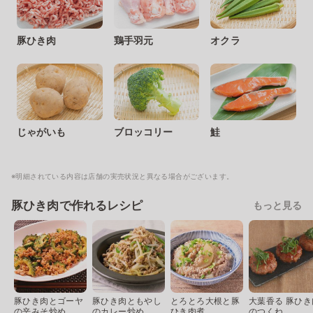
豚ひき肉
鶏手羽元
オクラ
じゃがいも
ブロッコリー
鮭
※明細されている内容は店舗の実売状況と異なる場合がございます。
豚ひき肉で作れるレシピ
もっと見る
豚ひき肉とゴーヤ
豚ひき肉ともやし
とろとろ大根と豚
大葉香る 豚ひき
の辛みそ炒め
のカレー炒め
ひき肉煮
のつくね