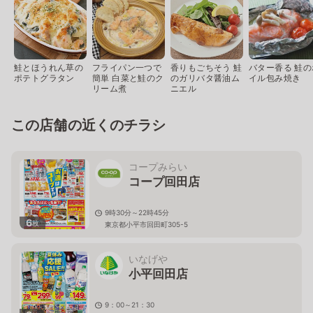
鮭とほうれん草の
フライパン一つで
香りもごちそう 鮭
バター香る 鮭の
ポテトグラタン
簡単 白菜と鮭のク
のガリバタ醤油ム
イル包み焼き
リーム煮
ニエル
この店舗の近くのチラシ
コープみらい
コープ回田店
9時30分～22時45分
6
枚
東京都小平市回田町305-5
いなげや
小平回田店
9：00～21：30