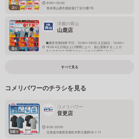
9:00〜20:00
3
枚
熊本県山鹿市鹿校通2丁目12番1号
洋服の青山
山鹿店
■通常営業時間 平日：10:00〜19:00 土日祝日：10:00〜
19:00 ※土日祝および期間により、急な変動することが
8
枚
ありますので 詳細はホームページを確認ください
熊本県山鹿市新町206番地
すべて見る
コメリパワーのチラシを見る
コメリパワー
音更店
9:00-20:00
56
枚
北海道河東郡音更町木野大通西16-1-11