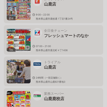
山鹿店
9:00～22:00
2
枚
熊本県山鹿市鹿校通 1丁目1番24号
全日食チェーン
フレッシュマートのなか
07:00～21:00
1
枚
熊本県山鹿市鹿北町４丁1436
トライアル
山鹿店
24時間（一部店舗除く）
6
枚
熊本県山鹿市山鹿821番地3
業務スーパー
山鹿鹿校店