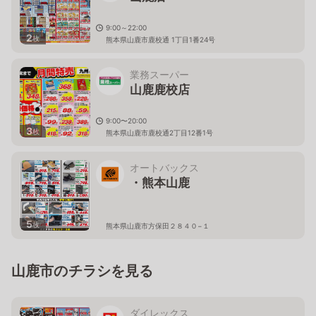
9:00～22:00
2
枚
熊本県山鹿市鹿校通 1丁目1番24号
業務スーパー
山鹿鹿校店
9:00〜20:00
3
枚
熊本県山鹿市鹿校通2丁目12番1号
オートバックス
・熊本山鹿
5
枚
熊本県山鹿市方保田２８４０−１
山鹿市のチラシを見る
ダイレックス