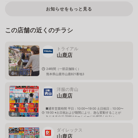
お知らせをもっと見る
この店舗の近くのチラシ
トライアル
山鹿店
24時間（一部店舗除く）
6
枚
熊本県山鹿市山鹿821番地3
洋服の青山
山鹿店
■通常営業時間 平日：10:00〜19:00 土日祝日：10:00〜
19:00 ※土日祝および期間により、急な変動することが
8
枚
ありますので 詳細はホームページを確認ください
熊本県山鹿市新町206番地
ダイレックス
山鹿店