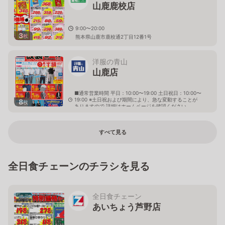
山鹿鹿校店
9:00〜20:00
3
枚
熊本県山鹿市鹿校通2丁目12番1号
洋服の青山
山鹿店
■通常営業時間 平日：10:00〜19:00 土日祝日：10:00〜
19:00 ※土日祝および期間により、急な変動することが
8
枚
ありますので 詳細はホームページを確認ください
熊本県山鹿市新町206番地
すべて見る
全日食チェーンのチラシを見る
全日食チェーン
あいちょう芦野店