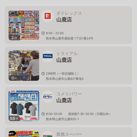
ダイレックス
山鹿店
9:00～22:00
2
枚
熊本県山鹿市鹿校通 1丁目1番24号
トライアル
山鹿店
24時間（一部店舗除く）
6
枚
熊本県山鹿市山鹿821番地3
コメリパワー
山鹿店
9:00-20:00 資材館7:30-20:00（日曜以外）
55
枚
熊本県山鹿市山鹿920-1
業務スーパー