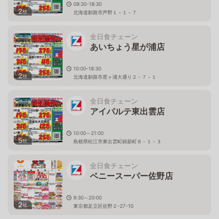
09:30-18:30
2
枚
北海道釧路市芦野１－１－７
全日食チェーン
あいちょう星が浦店
10:00-18:30
2
枚
北海道釧路市星ヶ浦大通り２－７－１
全日食チェーン
アイパルテ東出雲店
10:00～21:00
5
枚
島根県松江市東出雲町錦新町８－１－３
全日食チェーン
ベニースーパー佐野店
9:30～20:00
2
枚
東京都足立区佐野２-27-10