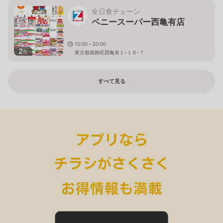
全日食チェーン
ベニースーパー西亀有店
10:00～20:00
2
枚
東京都葛飾区西亀有１-１６-７
すべて見る