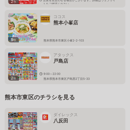
2
枚
トをご確認ください。
熊本県熊本市東区長嶺南2-5-5
ココス
熊本小峯店
9
枚
熊本県熊本市東区小峯2-2-103
アタックス
戸島店
9:00～22:00
2
枚
熊本県熊本市東区戸島西2丁目5-33
熊本市東区のチラシを見る
ダイレックス
八反田