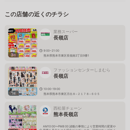
この店舗の近くのチラシ
業務スーパー
長嶺店
9:00~21:00
3
枚
熊本県熊本市東区長嶺南3丁目9番1
ファッションセンターしまむら
長嶺店
10:00-19:00
1
枚
熊本県熊本市東区月出８−２１７８−６０５
西松屋チェーン
熊本長嶺店
AM10:00〜PM8:00 諸般の事情により営業時間の変更や
営業を見合わせる場合がございます。詳細はウェブサイ