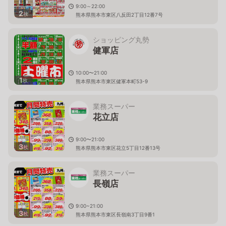
9:00～22:00
2
枚
熊本県熊本市東区八反田2丁目12番7号
ショッピング丸勢
健軍店
10:00〜21:00
1
枚
熊本県熊本市東区健軍本町53-9
業務スーパー
花立店
9:00〜21:00
3
枚
熊本県熊本市東区花立5丁目12番13号
業務スーパー
長嶺店
9:00~21:00
3
枚
熊本県熊本市東区長嶺南3丁目9番1