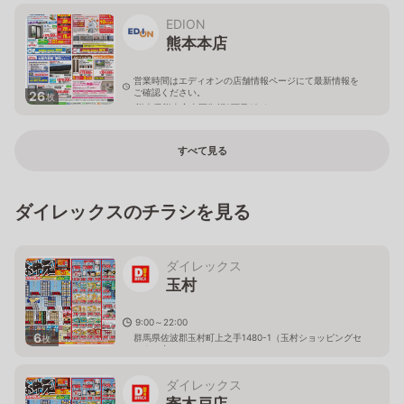
EDION
熊本本店
営業時間はエディオンの店舗情報ページにて最新情報を
ご確認ください。
26
枚
熊本県熊本市東区御領3丁目18-1
すべて見る
ダイレックスのチラシを見る
ダイレックス
玉村
9:00～22:00
6
群馬県佐波郡玉村町上之手1480-1（玉村ショッピングセ
枚
ンター内）
ダイレックス
寄木戸店