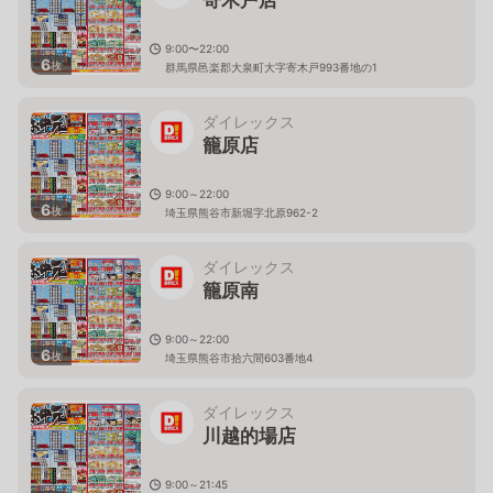
9:00〜22:00
6
枚
群馬県邑楽郡大泉町大字寄木戸993番地の1
ダイレックス
籠原店
9:00～22:00
6
枚
埼玉県熊谷市新堀字北原962-2
ダイレックス
籠原南
9:00～22:00
6
枚
埼玉県熊谷市拾六間603番地4
ダイレックス
川越的場店
9:00～21:45