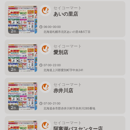
セイコーマート
あいの里店
06:00-00:00
2
枚
北海道札幌市北区あいの里4条5丁目
セイコーマート
愛別店
07:00-22:00
2
枚
北海道上川郡愛別町字中央241
セイコーマート
赤井川店
07:00-21:00
2
枚
北海道余市郡赤井川村字赤井川285番地
セイコーマート
阿寒湖バスセンター店