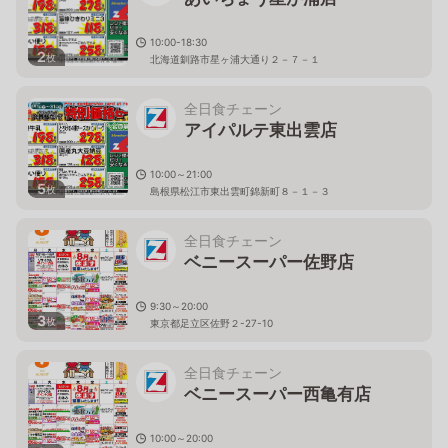
10:00-18:30
2
枚
北海道釧路市星ヶ浦大通り２－７－１
全日食チェーン
アイパルテ東出雲店
10:00～21:00
5
枚
島根県松江市東出雲町錦新町８－１－３
全日食チェーン
ベニースーパー佐野店
9:30～20:00
3
枚
東京都足立区佐野２-27-10
全日食チェーン
ベニースーパー西亀有店
10:00～20:00