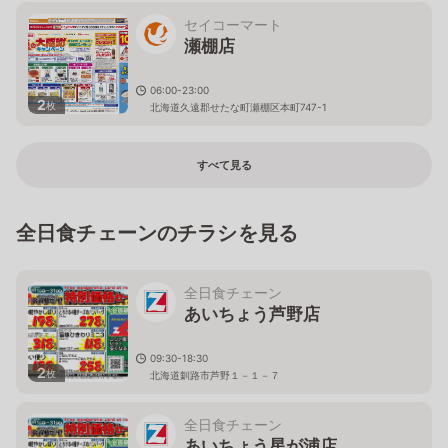
セイコーマート
瀬棚店
06:00-23:00
2
枚
北海道久遠郡せたな町瀬棚区本町747-1
すべて見る
全日食チェーンのチラシを見る
全日食チェーン
あいちょう芦野店
09:30-18:30
2
枚
北海道釧路市芦野１－１－７
全日食チェーン
あいちょう星が浦店