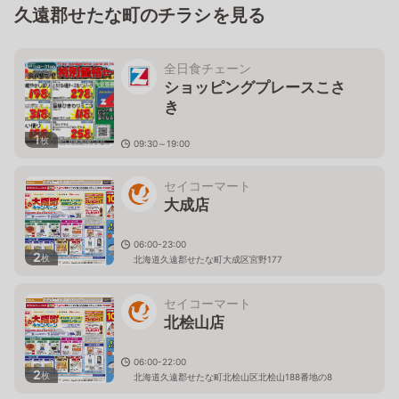
久遠郡せたな町のチラシを見る
全日食チェーン
ショッピングプレースこさ
き
1
枚
09:30～19:00
北海道久遠郡せたな町北桧山区北桧山13番地
セイコーマート
大成店
06:00-23:00
2
枚
北海道久遠郡せたな町大成区宮野177
セイコーマート
北桧山店
06:00-22:00
2
枚
北海道久遠郡せたな町北桧山区北桧山188番地の8