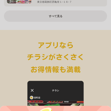
3
枚
東京都葛飾区西亀有１-１６-７
すべて見る