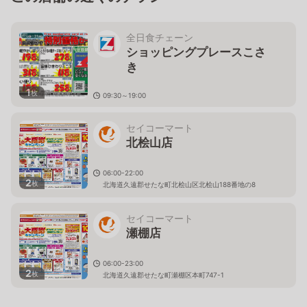
全日食チェーン
ショッピングプレースこさ
き
1
枚
09:30～19:00
北海道久遠郡せたな町北桧山区北桧山13番地
セイコーマート
北桧山店
06:00-22:00
2
枚
北海道久遠郡せたな町北桧山区北桧山188番地の8
セイコーマート
瀬棚店
06:00-23:00
2
枚
北海道久遠郡せたな町瀬棚区本町747-1