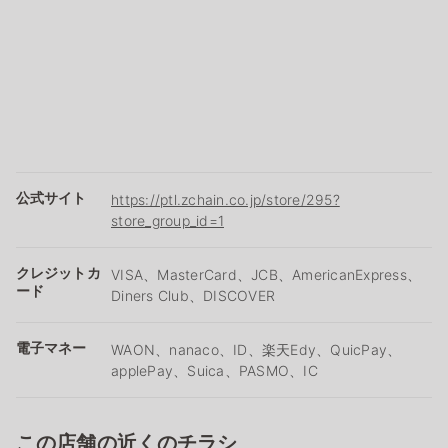
公式サイト
https://ptl.zchain.co.jp/store/295?
store_group_id=1
クレジットカ
VISA、MasterCard、JCB、AmericanExpress、
ード
Diners Club、DISCOVER
電子マネー
WAON、nanaco、ID、楽天Edy、QuicPay、
applePay、Suica、PASMO、IC
この店舗の近くのチラシ