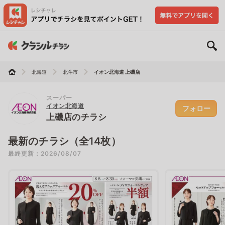
北海道
北斗市
イオン北海道 上磯店
スーパー
イオン北海道
フォロー
上磯店のチラシ
最新のチラシ（全14枚）
最終更新：2026/08/07