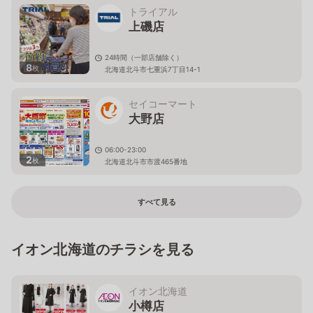
トライアル
上磯店
24時間（一部店舗除く）
8
枚
北海道北斗市七重浜7丁目14-1
セイコーマート
大野店
06:00-23:00
2
枚
北海道北斗市市渡465番地
すべて見る
イオン北海道のチラシを見る
イオン北海道
小樽店