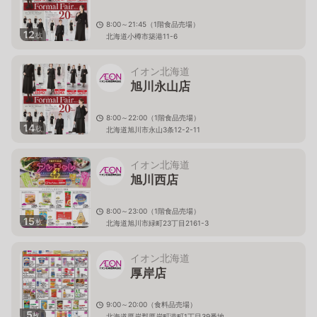
8:00～21:45（1階食品売場）
12
枚
北海道小樽市築港11-6
イオン北海道
旭川永山店
8:00～22:00（1階食品売場）
14
枚
北海道旭川市永山3条12-2-11
イオン北海道
旭川西店
8:00～23:00（1階食品売場）
15
枚
北海道旭川市緑町23丁目2161-3
イオン北海道
厚岸店
9:00～20:00（食料品売場）
5
枚
北海道厚岸郡厚岸町港町1丁目39番地