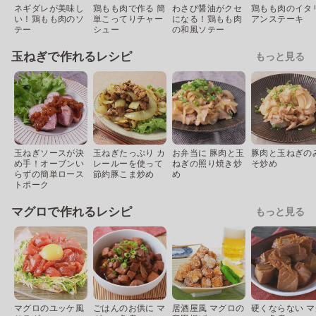
ネギダレが美味し
鶏もも肉で作る 簡
わさび醤油がクセ
鶏もも肉のイタ
い！鶏もも肉のソ
単こってりチャー
になる！鶏もも肉
アンステーキ
テー
シュー
の和風ソテー
玉ねぎで作れるレシピ
もっと見る
玉ねぎソースが決
玉ねぎたっぷり カ
お弁当に 豚肉と玉
豚肉と玉ねぎの
め手！オーブンい
レールーを使って
ねぎの照り焼き炒
そ炒め
らずの簡単ロース
節約豚こま炒め
め
トポーク
マグロで作れるレシピ
もっと見る
マグロのユッケ風
ごはんのお供に マ
居酒屋風 マグロの
硬くならない マ