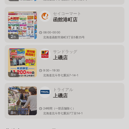
セイコーマート
函館港町店
06:00-00:00
2
枚
北海道函館市港町3丁目5番25号
サンドラッグ
上磯店
9:30～19:30
5
枚
北海道北斗市七重浜7-14-1
トライアル
上磯店
24時間（一部店舗除く）
8
枚
北海道北斗市七重浜7丁目14-1