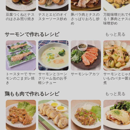
豆腐つくねとナス
ナスとエビのオイ
豚バラ肉とナスの
万能味噌だれで
のはさみ照り焼き
スターソース炒め
さっぱりおろし炒
る！豚肉とナス
め
味噌炒め
サーモンで作れるレシピ
もっと見る
トースターで サー
サーモンとコーン
サーモンレアカツ
サーモンとじゃ
モンのごまダレ焼
クリーム缶のお手
いものバター醤
き
軽シチュー
煮
鶏もも肉で作れるレシピ
もっと見る