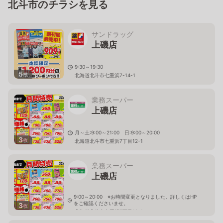
北斗市のチラシを見る
サンドラッグ
上磯店
9:30～19:30
5
枚
北海道北斗市七重浜7-14-1
業務スーパー
上磯店
月～土:9:00～21:00 日:9:00～20:00
3
枚
北海道北斗市七重浜7丁目12-1
業務スーパー
上磯店
9:00～20:00 ※お時間変更となりました。詳しくはHP
をご確認くださいませ。
3
枚
北海道北斗市七重浜7丁目12-1