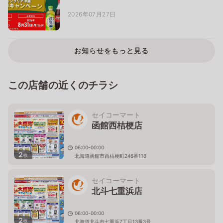
2026年07月27日
お知らせをもっと見る
この店舗の近くのチラシ
セイコーマート
函館西桔梗店
06:00-00:00
2
枚
北海道函館市西桔梗町246番118
セイコーマート
北斗七重浜店
06:00-00:00
2
枚
北海道北斗市七重浜7丁目13番3号