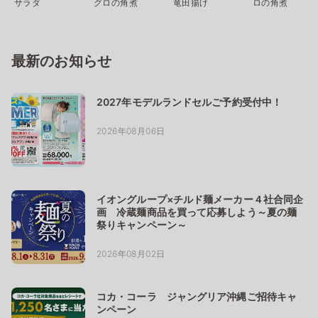
サラダ
グロの角煮
竜田揚げ
ロの角煮
最新のお知らせ
2027年モデルランドセルご予約受付中！
2026年08月06日
イオングループ×チルド麺メーカー４社合同企
画 冷蔵麺商品を買って応募しよう～夏の麺
祭りキャンペーン～
2026年08月02日
コカ・コーラ ジャングリア沖縄ご招待キャ
ンペーン