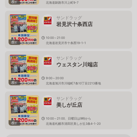
8
枚
北海道釧路市川上町9-7
サンドラッグ
岩見沢十条西店
10:00～21:00
8
枚
北海道岩見沢市十条西19-1-1
サンドラッグ
ウェスタン川端店
9:00～20:00
8
枚
北海道旭川市川端町7条10丁目2213番地
サンドラッグ
美しが丘店
10:00～21:00、日曜日は9時から
8
枚
北海道札幌市清田区美しが丘3条4-1-20