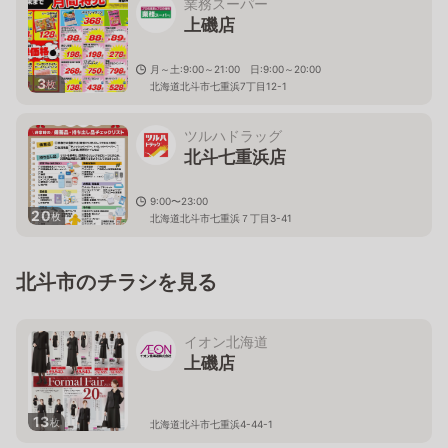
業務スーパー
上磯店
月～土:9:00～21:00 日:9:00～20:00
3
枚
北海道北斗市七重浜7丁目12-1
ツルハドラッグ
北斗七重浜店
9:00〜23:00
20
枚
北海道北斗市七重浜７丁目3-41
北斗市のチラシを見る
イオン北海道
上磯店
13
枚
北海道北斗市七重浜4-44-1