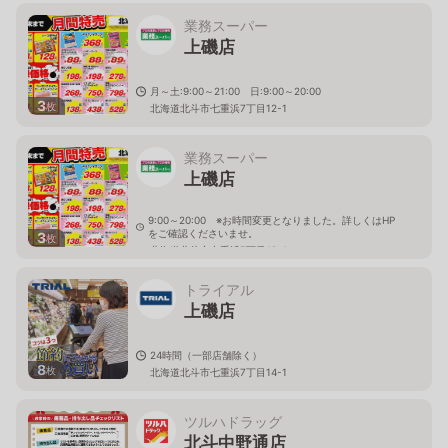
業務スーパー
上磯店
月～土:9:00～21:00 日:9:00～20:00
3
枚
北海道北斗市七重浜7丁目12-1
業務スーパー
上磯店
9:00～20:00 ※お時間変更となりました。詳しくはHP
をご確認くださいませ。
3
枚
北海道北斗市七重浜7丁目12-1
トライアル
上磯店
24時間（一部店舗除く）
8
枚
北海道北斗市七重浜7丁目14-1
ツルハドラッグ
北斗中野通店