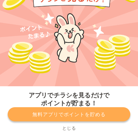
今すぐアプリをダウンロードする
アプリでチラシを見るだけで
ポイントが貯まる！
無料アプリでポイントを貯める
プライバシーポリシー
利用規約
運営会社
サービスに関してのお問い合わせ
チラシ掲載をお考えの方
とじる