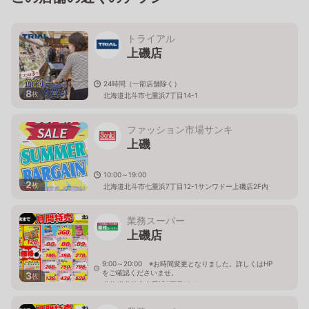
トライアル
上磯店
24時間（一部店舗除く）
8
枚
北海道北斗市七重浜7丁目14-1
ファッション市場サンキ
上磯
10:00～19:00
2
枚
北海道北斗市七重浜7丁目12-1サンワドー上磯店2F内
業務スーパー
上磯店
9:00～20:00 ※お時間変更となりました。詳しくはHP
をご確認くださいませ。
3
枚
北海道北斗市七重浜7丁目12-1