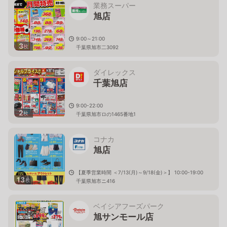
業務スーパー
旭店
9:00～21:00
3
枚
千葉県旭市二3092
ダイレックス
千葉旭店
9:00-22:00
2
枚
千葉県旭市ロの1465番地1
コナカ
旭店
【夏季営業時間 ＜7/13(月)～9/18(金)＞】 10:00-19:00
13
枚
千葉県旭市ニ416
ベイシアフーズパーク
旭サンモール店