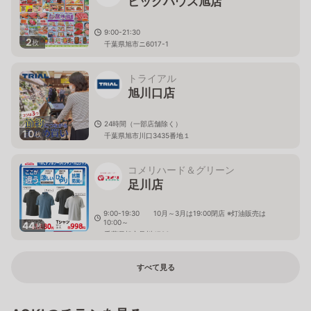
ビッグハウス旭店
9:00-21:30
2
枚
千葉県旭市ニ6017-1
トライアル
旭川口店
24時間（一部店舗除く）
10
枚
千葉県旭市川口3435番地１
コメリハード＆グリーン
足川店
9:00-19:30 10月～3月は19:00閉店 ※灯油販売は
10:00～
44
枚
千葉県旭市足川4786
すべて見る