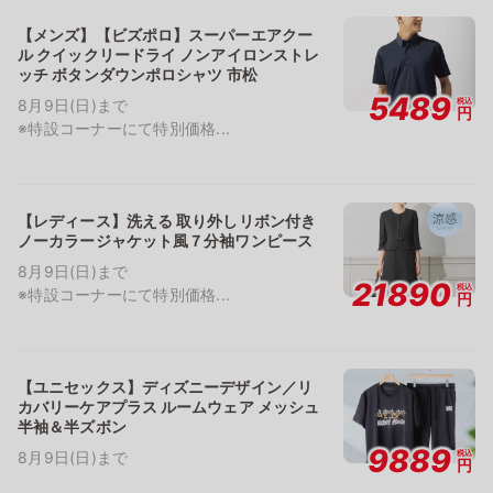
【メンズ】【ビズポロ】スーパーエアクー
ル クイックリードライ ノンアイロンストレ
ッチ ボタンダウンポロシャツ 市松
5489
税込
8月9日(日)まで
円
※特設コーナーにて特別価格...
【レディース】洗える 取り外しリボン付き
ノーカラージャケット風７分袖ワンピース
8月9日(日)まで
21890
税込
※特設コーナーにて特別価格...
円
【ユニセックス】ディズニーデザイン／リ
カバリーケアプラス ルームウェア メッシュ
半袖＆半ズボン
9889
税込
8月9日(日)まで
円