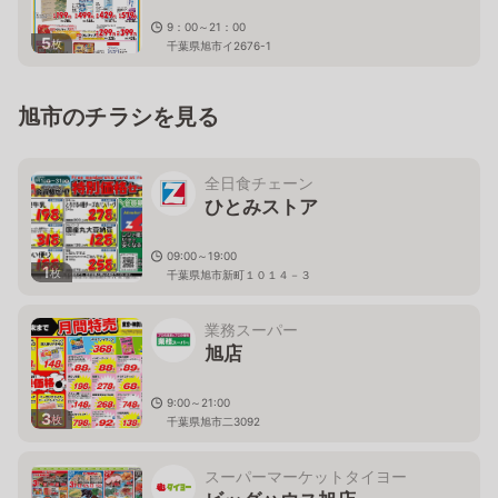
9：00～21：00
5
枚
千葉県旭市イ2676-1
旭市のチラシを見る
全日食チェーン
ひとみストア
09:00～19:00
1
枚
千葉県旭市新町１０１４－３
業務スーパー
旭店
9:00～21:00
3
枚
千葉県旭市二3092
スーパーマーケットタイヨー