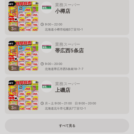
業務スーパー
小樽店
9:00～22:00
3
枚
北海道小樽市稲穂5丁目10-1
業務スーパー
帯広西5条店
9:00～20:00
3
枚
北海道帯広市西5条南18-7-7
業務スーパー
上磯店
月～土:9:00～21:00 日:9:00～20:00
3
枚
北海道北斗市七重浜7丁目12-1
すべて見る