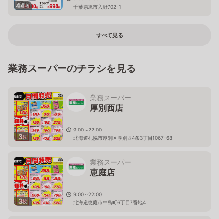
44
枚
千葉県旭市入野702-1
すべて見る
業務スーパーのチラシを見る
業務スーパー
厚別西店
9:00～22:00
3
枚
北海道札幌市厚別区厚別西4条3丁目1067-68
業務スーパー
恵庭店
9:00～22:00
3
枚
北海道恵庭市中島町6丁目7番地4