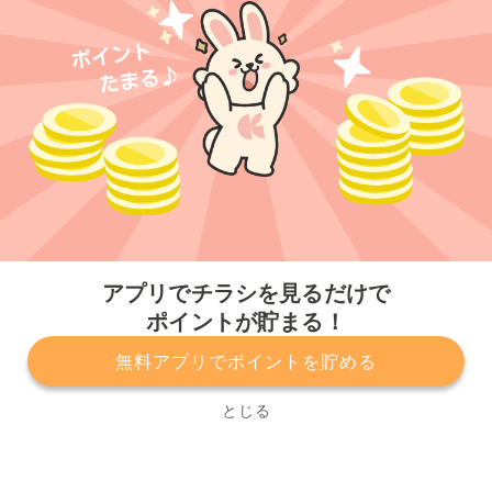
今すぐアプリをダウンロードする
アプリでチラシを見るだけで
ポイントが貯まる！
無料アプリでポイントを貯める
プライバシーポリシー
利用規約
運営会社
サービスに関してのお問い合わせ
チラシ掲載をお考えの方
とじる
Copyright© Kurashiru, Inc. All Rights Reserved.