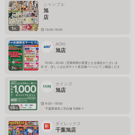
シャンブル
旭
1
枚
10:00-19:00
千葉県旭市二３２６１－
１
AOKI
旭店
10:00～20:00（営業時間が変更となる場合がございま
す。詳しくは公式サイト各店舗ページにてご確認くださ
7
枚
い。）
千葉県旭市ニ1864-1
カインズ
旭店
9:30～19:00
55
枚
千葉県旭市ニ字白塚 5396-1
ダイレックス
千葉旭店