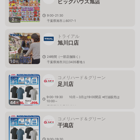
ビッグハウス旭店
9:00-21:30
2
枚
千葉県旭市ニ6017-1
トライアル
旭川口店
24時間（一部店舗除く）
10
枚
千葉県旭市川口3435番地１
コメリハード＆グリーン
足川店
9:00-19:30 10月～3月は19:00閉店 ※灯油販売は
10:00～
44
枚
千葉県旭市足川4786
コメリハード＆グリーン
干潟店
9:00-19:30