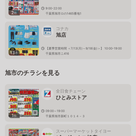
9:00-22:00
2
枚
千葉県旭市ロの1465番地1
コナカ
旭店
【夏季営業時間 ＜7/13(月)～9/18(金)＞】 10:00-19:00
13
枚
千葉県旭市ニ416
旭市のチラシを見る
全日食チェーン
ひとみストア
09:00～19:00
1
枚
千葉県旭市新町１０１４－３
スーパーマーケットタイヨー