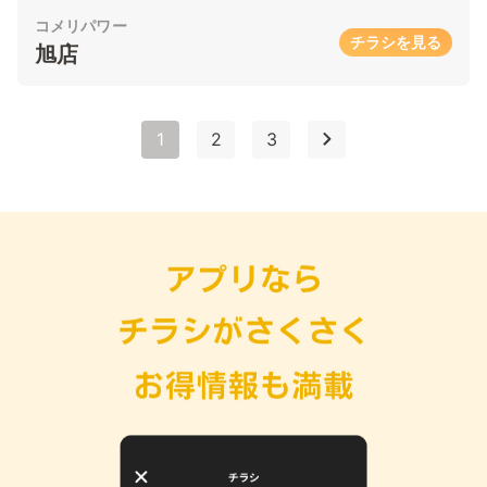
コメリパワー
チラシを見る
旭店
1
2
3