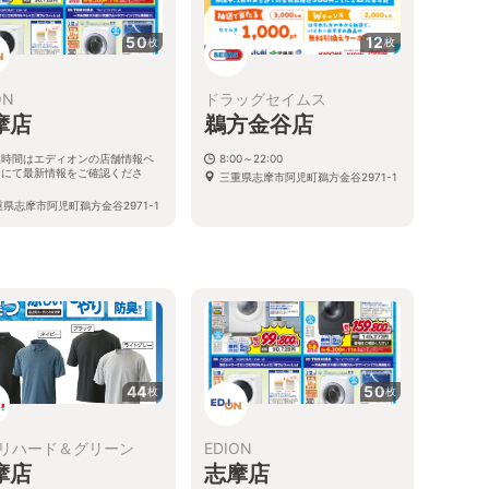
50
12
枚
枚
ON
ドラッグセイムス
摩店
鵜方金谷店
業時間はエディオンの店舗情報ペ
8:00～22:00
ジにて最新情報をご確認くださ
三重県志摩市阿児町鵜方金谷2971-1
。
重県志摩市阿児町鵜方金谷2971-1
44
50
枚
枚
リハード＆グリーン
EDION
摩店
志摩店