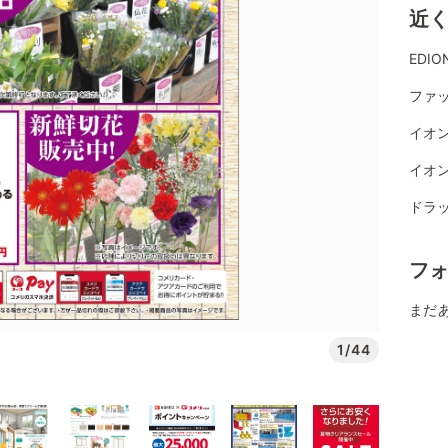
近
EDI
ファ
イオン
イオン
ドラ
フ
まだ
1/44