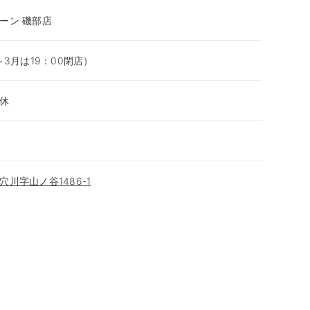
ーン 磯部店
0月～3月は19：00閉店）
休
川字山ノ谷1486-1