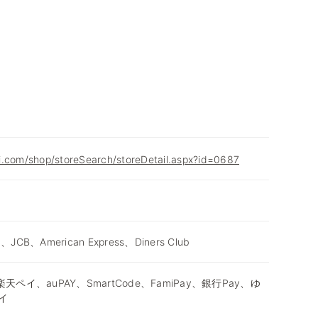
i.com/shop/storeSearch/storeDetail.aspx?id=0687
d、JCB、American Express、Diners Club
天ペイ、auPAY、SmartCode、FamiPay、銀行Pay、ゆ
イ