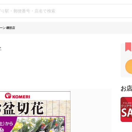
ーン 磯部店
ン
お