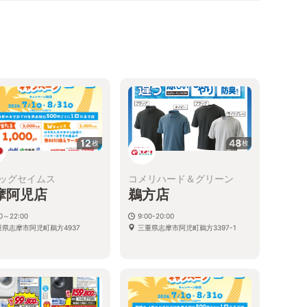
12
48
枚
枚
ッグセイムス
コメリハード＆グリーン
摩阿児店
鵜方店
00～22:00
9:00-20:00
重県志摩市阿児町鵜方4937
三重県志摩市阿児町鵜方3397-1