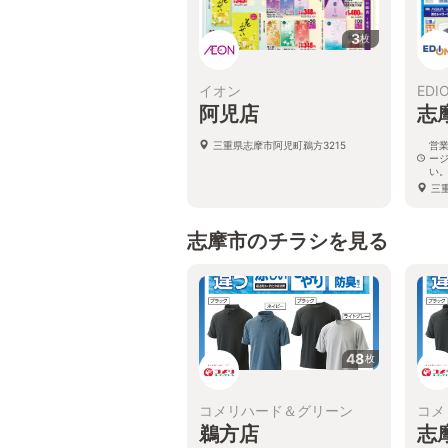
3
枚
イオン
EDI
阿児店
志
三重県志摩市阿児町鵜方3215
営
ー
い
三
志摩市のチラシを見る
48
枚
コメリハード＆グリーン
コメ
鵜方店
志