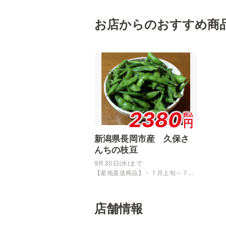
お店からのおすすめ商
2380
税込
円
新潟県長岡市産 久保さ
んちの枝豆
9月30日(水)まで
【産地直送商品】・７月上旬～７...
店舗情報