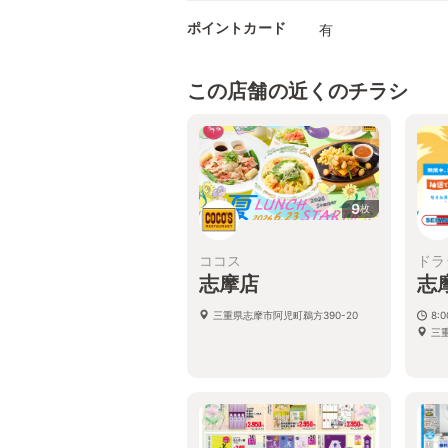
ポイントカード
有
この店舗の近くのチラシ
9
枚
ココス
ドラ
志摩店
志
三重県志摩市阿児町鵜方390-20
8:
三