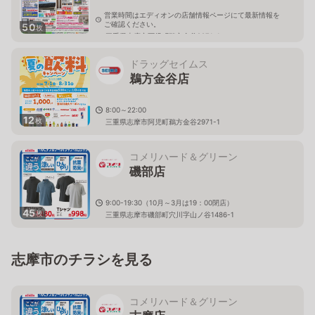
営業時間はエディオンの店舗情報ページにて最新情報を
ご確認ください。
50
枚
三重県志摩市阿児町鵜方金谷2971-1
ドラッグセイムス
鵜方金谷店
8:00～22:00
12
枚
三重県志摩市阿児町鵜方金谷2971-1
コメリハード＆グリーン
磯部店
9:00-19:30（10月～3月は19：00閉店）
45
枚
三重県志摩市磯部町穴川字山ノ谷1486-1
志摩市のチラシを見る
コメリハード＆グリーン