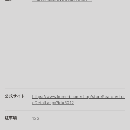
公式サイト
https://www.komeri.com/shop/storeSearch/stor
eDetail.aspx?id=5012
駐車場
133