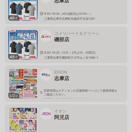
志摩店
9:00-19:30（※灯油販売は10:00～）
45
枚
三重県志摩市志摩町布施田字水深1091
コメリハード＆グリーン
磯部店
9:00-19:30（10月～3月は19：00閉店）
45
枚
三重県志摩市磯部町穴川字山ノ谷1486-1
EDION
志摩店
営業時間はエディオンの店舗情報ページにて最新情報を
ご確認ください。
50
枚
三重県志摩市阿児町鵜方金谷2971-1
イオン
阿児店