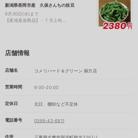
新潟県長岡市産 久保さんちの枝豆
9月30日(水)まで
【産地直送商品】・７月上旬...
2380
税込
円
店舗情報
店舗名
コメリハード＆グリーン 鵜方店
営業時間
9:00-20:00
定休日
元日、棚卸など不定休
電話番号
0599-43-6811
住所
三重県志摩市阿児町鵜方3397-1