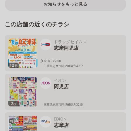
お知らせをもっと見る
この店舗の近くのチラシ
ドラッグセイムス
志摩阿児店
8:00～22:00
12
枚
三重県志摩市阿児町鵜方4937
イオン
阿児店
3
枚
三重県志摩市阿児町鵜方3215
EDION
志摩店