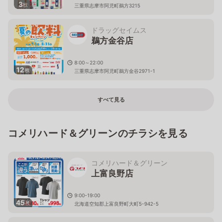
3
枚
三重県志摩市阿児町鵜方3215
ドラッグセイムス
鵜方金谷店
8:00～22:00
12
枚
三重県志摩市阿児町鵜方金谷2971-1
すべて見る
コメリハード＆グリーンのチラシを見る
コメリハード＆グリーン
上富良野店
9:00-19:00
45
枚
北海道空知郡上富良野町大町5-942-5