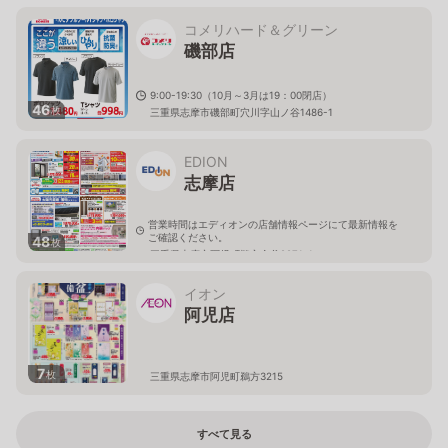
コメリハード＆グリーン
磯部店
9:00-19:30（10月～3月は19：00閉店）
46
枚
三重県志摩市磯部町穴川字山ノ谷1486-1
EDION
志摩店
営業時間はエディオンの店舗情報ページにて最新情報を
ご確認ください。
48
枚
三重県志摩市阿児町鵜方金谷2971-1
イオン
阿児店
7
枚
三重県志摩市阿児町鵜方3215
すべて見る