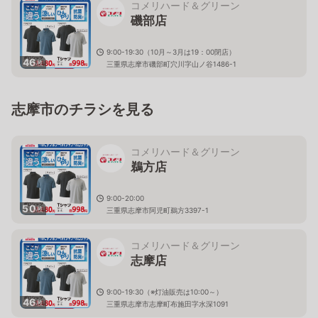
コメリハード＆グリーン
磯部店
9:00-19:30（10月～3月は19：00閉店）
46
枚
三重県志摩市磯部町穴川字山ノ谷1486-1
志摩市のチラシを見る
コメリハード＆グリーン
鵜方店
9:00-20:00
50
枚
三重県志摩市阿児町鵜方3397-1
コメリハード＆グリーン
志摩店
9:00-19:30（※灯油販売は10:00～）
46
枚
三重県志摩市志摩町布施田字水深1091