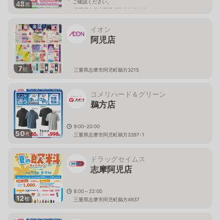
ご確認ください。
48
枚
三重県志摩市阿児町鵜方金谷2971-1
イオン
阿児店
7
枚
三重県志摩市阿児町鵜方3215
コメリハード＆グリーン
鵜方店
9:00-20:00
50
枚
三重県志摩市阿児町鵜方3397-1
ドラッグセイムス
志摩阿児店
8:00～22:00
12
枚
三重県志摩市阿児町鵜方4937