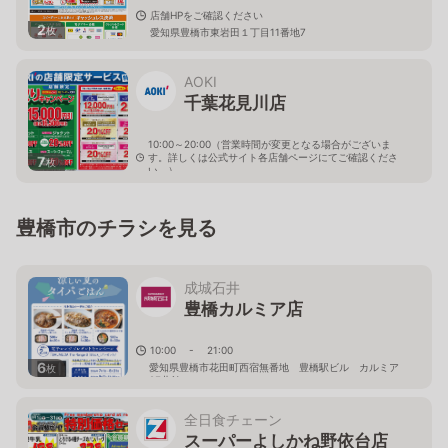
店舗HPをご確認ください
2
枚
愛知県豊橋市東岩田１丁目11番地7
AOKI
千葉花見川店
10:00～20:00（営業時間が変更となる場合がございま
す。詳しくは公式サイト各店舗ページにてご確認くださ
7
枚
い。）
千葉県千葉市花見川区作新台4-1-5
豊橋市のチラシを見る
成城石井
豊橋カルミア店
10:00 - 21:00
6
愛知県豊橋市花田町西宿無番地 豊橋駅ビル カルミア
枚
2F北館
全日食チェーン
スーパーよしかね野依台店