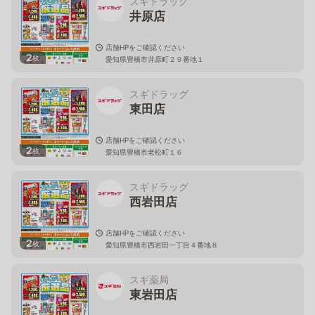
スギドラッグ
井原店
店舗HPをご確認ください
2
枚
愛知県豊橋市井原町２９番地１
スギドラッグ
東田店
店舗HPをご確認ください
2
枚
愛知県豊橋市老松町１６
スギドラッグ
西岩田店
店舗HPをご確認ください
2
枚
愛知県豊橋市西岩田一丁目４番地８
スギ薬局
東岩田店