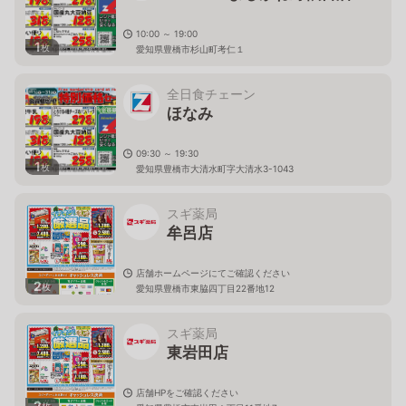
10:00 ～ 19:00
1
枚
愛知県豊橋市杉山町考仁１
全日食チェーン
ほなみ
09:30 ～ 19:30
1
枚
愛知県豊橋市大清水町字大清水3-1043
スギ薬局
牟呂店
店舗ホームページにてご確認ください
2
枚
愛知県豊橋市東脇四丁目22番地12
スギ薬局
東岩田店
店舗HPをご確認ください
2
枚