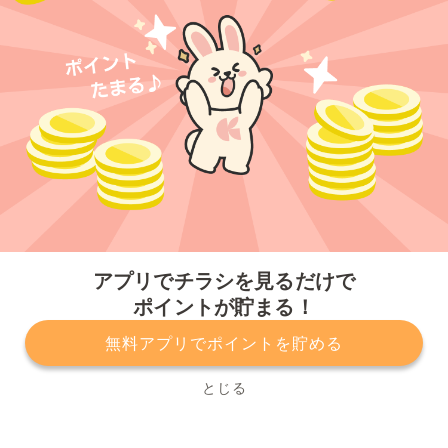
今すぐアプリをダウンロードする
アプリでチラシを見るだけで
ポイントが貯まる！
無料アプリでポイントを貯める
プライバシーポリシー
利用規約
運営会社
サービスに関してのお問い合わせ
チラシ掲載をお考えの方
とじる
Copyright© Kurashiru, Inc. All Rights Reserved.