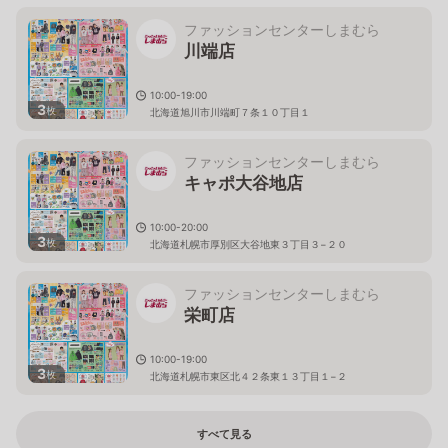
ファッションセンターしまむら
川端店
10:00-19:00
3
枚
北海道旭川市川端町７条１０丁目１
ファッションセンターしまむら
キャポ大谷地店
10:00-20:00
3
枚
北海道札幌市厚別区大谷地東３丁目３−２０
ファッションセンターしまむら
栄町店
10:00-19:00
3
枚
北海道札幌市東区北４２条東１３丁目１−２
すべて見る