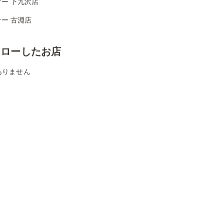
ー 下九沢店
ー 古淵店
ォローしたお店
ありません