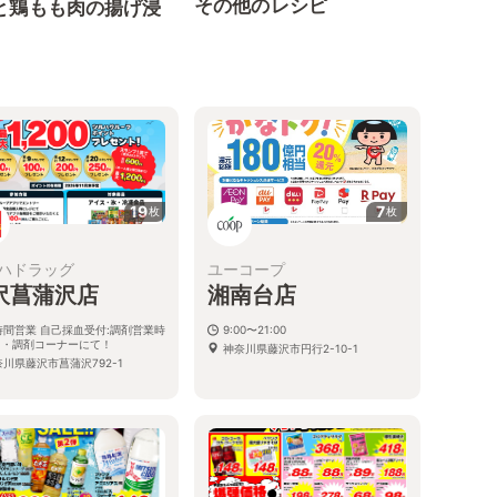
その他のレシピ
と鶏もも肉の揚げ浸
19
7
枚
枚
ハドラッグ
ユーコープ
沢菖蒲沢店
湘南台店
時間営業 自己採血受付:調剤営業時
9:00〜21:00
内・調剤コーナーにて！
神奈川県藤沢市円行2-10-1
奈川県藤沢市菖蒲沢792-1