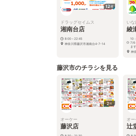
12
枚
ドラッグセイムス
いな
湘南台店
綾
8:00～22:45
10
7/
神奈川県藤沢市湘南台4-7-14
ま
神
藤沢市のチラシを見る
2
枚
オーケー
オー
藤沢店
辻
8:30～21:30
8: