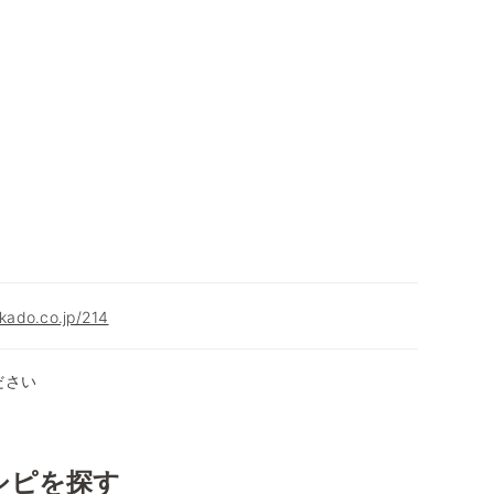
okado.co.jp/214
ださい
シピを探す