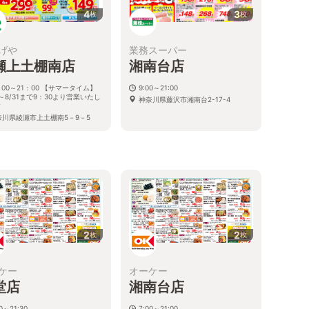
4
3
枚
枚
げや
業務スーパー
瀬上土棚南店
湘南台店
：00～21：00 【サマータイム】
9:00～21:00
6～8/31まで9：30より営業いたし
神奈川県藤沢市湘南台2-17-4
す
奈川県綾瀬市上土棚南5－9－5
2
2
枚
枚
ケー
オーケー
堂店
湘南台店
30～21:30
7:00～21:00