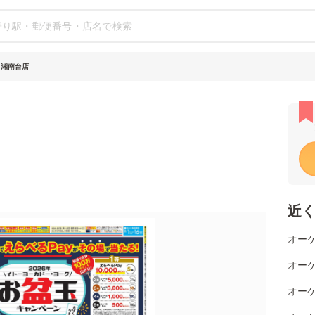
 湘南台店
近
オーケ
オー
オーケ