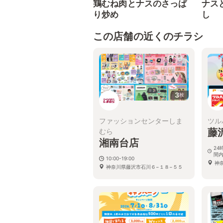
鶏むね肉とナスのさっぱ
ナス
り炒め
し
この店舗の近くのチラシ
3
枚
ファッションセンターしま
ツル
藤
むら
湘南台店
24
間
10:00-19:00
神
神奈川県藤沢市石川６−１８−５５