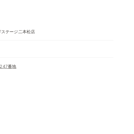
ガステージ二本松店
247番地