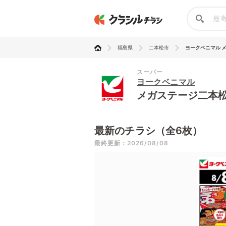
福島県
二本松市
ヨークベニマル メ
スーパー
ヨークベニマル
メガステージ二本
最新のチラシ（全6枚）
最終更新：2026/08/08