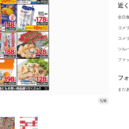
近
全日
コメ
コメ
ツル
ファ
フ
まだ
1/6