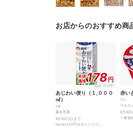
お店からのおすすめ商
178
本体
円
価格
(税込 192円)
あじわい便り（１,０００
赤い
㎖）
1コ
マルち
1本
森永乳業
8月8日
一家族様
8月8日(土)まで
nanaco10円分ポイントプ...