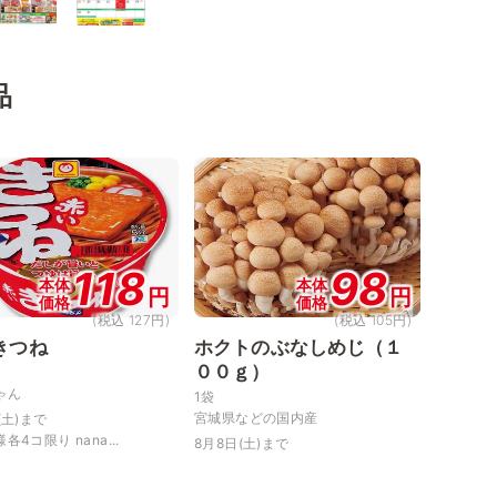
品
118
98
本体
本体
円
円
価格
価格
(税込 127円)
(税込 105円)
きつね
ホクトのぶなしめじ（１
００ｇ）
ゃん
1袋
宮城県などの国内産
(土)まで
各4コ限り nana...
8月8日(土)まで