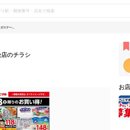
ガステー...
松店のチラシ
お